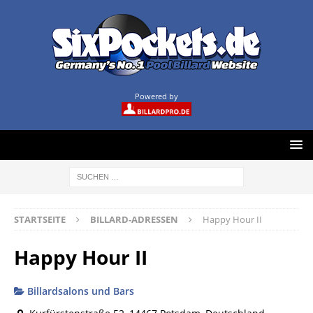
Powered by
STARTSEITE
BILLARD-ADRESSEN
Happy Hour II
Happy Hour II
Billardsalons und Bars