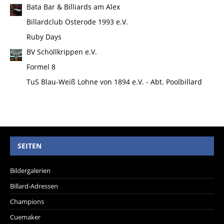
Bata Bar & Billiards am Alex
Billardclub Osterode 1993 e.V.
Ruby Days
BV Schöllkrippen e.V.
Formel 8
TuS Blau-Weiß Lohne von 1894 e.V. - Abt. Poolbillard
SEITEN
Bildergalerien
Billard-Adressen
Champions
Cuemaker