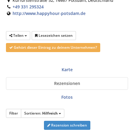
Kurfürstenstraße 52, 14467 Potsdam, Deutschland
+49 331 295324
http://www.happyhour-potsdam.de
Teilen
Lesezeichen setzen
Gehört dieser Eintrag zu deinem Unternehmen?
Karte
Rezensionen
Fotos
Filter
Sortieren:
Hilfreich
Rezension schreiben