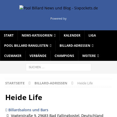
Powered by
START
NEWS-KATEGORIEN
KALENDER
LIGA
POOL BILLARD RANGLISTEN
BILLARD-ADRESSEN
CUEMAKER
VERBÄNDE
CHAMPIONS
WEITERE
STARTSEITE
BILLARD-ADRESSEN
Heide Life
Heide Life
Billardsalons und Bars
Vogteistraße 9, 29683 Bad Fallingbostel, Deutschland