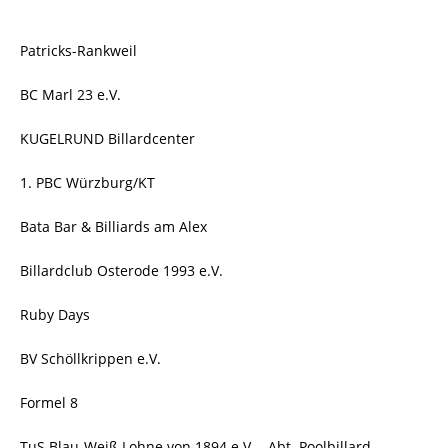
Patricks-Rankweil
BC Marl 23 e.V.
KUGELRUND Billardcenter
1. PBC Würzburg/KT
Bata Bar & Billiards am Alex
Billardclub Osterode 1993 e.V.
Ruby Days
BV Schöllkrippen e.V.
Formel 8
TuS Blau-Weiß Lohne von 1894 e.V. - Abt. Poolbillard