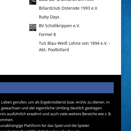
Billardclub Osterode 1993 e.V.
Ruby Days
BV Schöllkrippen e.V.
Formel 8
TuS Blau-Weiß Lohne von 1894 e.V. -
Abt. Poolbillard
s Leben gerufen, um als Ergebnisdienst bzw. Archiv zu dienen. In
tig gewachsen und der eigentliche Umfang deutlich gestiegen.
nts ausführlich erwähnt und auch viele weitere Bereiche wie z. B.
ekommen.
d unabhängige Plattform für das Spiel und die Spieler.