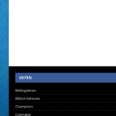
SEITEN
Bildergalerien
Billard-Adressen
Champions
Cuemaker