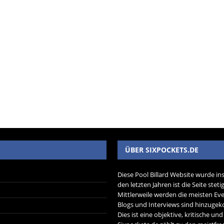
ÜBER SIXPOCKETS.DE
Diese Pool Billard Website wurde in
den letzten Jahren ist die Seite ste
Mittlerweile werden die meisten Eve
Blogs und Interviews sind hinzug
Dies ist eine objektive, kritische un