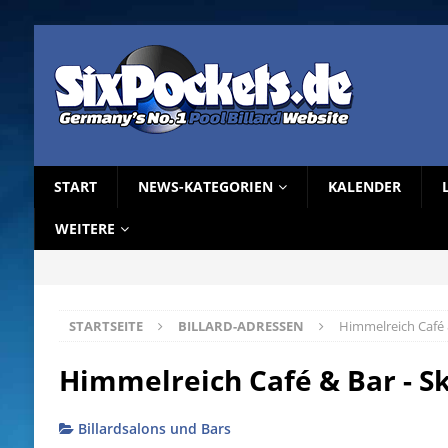
START
NEWS-KATEGORIEN
KALENDER
WEITERE
STARTSEITE
BILLARD-ADRESSEN
Himmelreich Café 
Himmelreich Café & Bar - S
Billardsalons und Bars