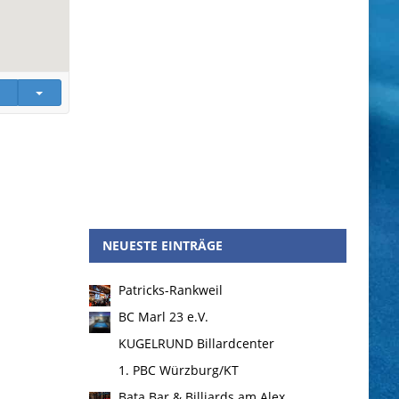
NEUESTE EINTRÄGE
Patricks-Rankweil
BC Marl 23 e.V.
KUGELRUND Billardcenter
1. PBC Würzburg/KT
Bata Bar & Billiards am Alex