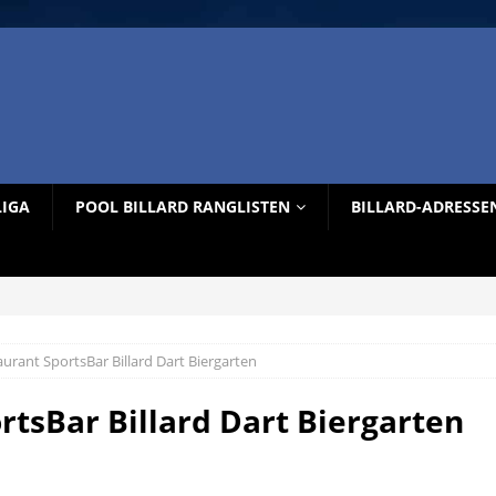
LIGA
POOL BILLARD RANGLISTEN
BILLARD-ADRESSE
rant SportsBar Billard Dart Biergarten
tsBar Billard Dart Biergarten