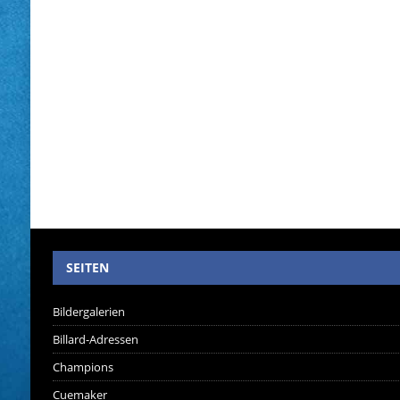
SEITEN
Bildergalerien
Billard-Adressen
Champions
Cuemaker