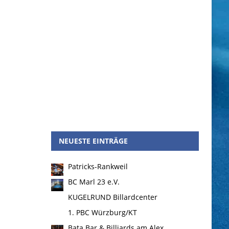
NEUESTE EINTRÄGE
Patricks-Rankweil
BC Marl 23 e.V.
KUGELRUND Billardcenter
1. PBC Würzburg/KT
Bata Bar & Billiards am Alex