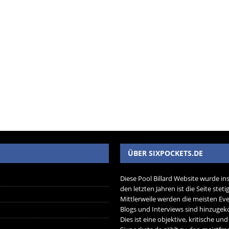
ÜBER SIXPOCKETS.DE
Diese Pool Billard Website wurde in
den letzten Jahren ist die Seite ste
Mittlerweile werden die meisten Eve
Blogs und Interviews sind hinzug
Dies ist eine objektive, kritische un