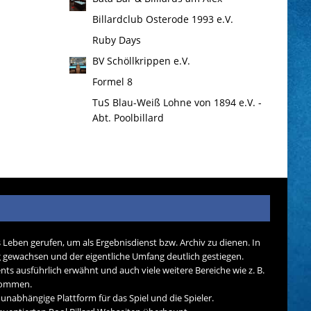
Billardclub Osterode 1993 e.V.
Ruby Days
BV Schöllkrippen e.V.
Formel 8
TuS Blau-Weiß Lohne von 1894 e.V. -
Abt. Poolbillard
s Leben gerufen, um als Ergebnisdienst bzw. Archiv zu dienen. In
tig gewachsen und der eigentliche Umfang deutlich gestiegen.
nts ausführlich erwähnt und auch viele weitere Bereiche wie z. B.
ekommen.
d unabhängige Plattform für das Spiel und die Spieler.