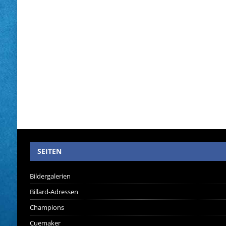
SEITEN
Bildergalerien
Billard-Adressen
Champions
Cuemaker