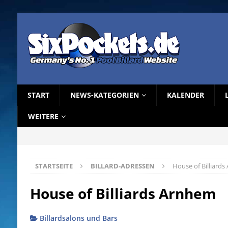
START
NEWS-KATEGORIEN
KALENDER
WEITERE
STARTSEITE
BILLARD-ADRESSEN
House of Billiard
House of Billiards Arnhem
Billardsalons und Bars