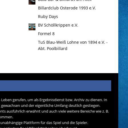
Billardclub Osterode 1993 e.V.
Ruby Days
BV Schöllkrippen e.V.
Formel 8
TuS Blau-Weiß Lohne von 1894 e.V. -
Abt. Poolbillard
s Leben gerufen, um als Ergebnisdienst bzw. Archiv zu dienen. In
tig gewachsen und der eigentliche Umfang deutlich gestiegen.
nts ausführlich erwähnt und auch viele weitere Bereiche wie z. B.
ekommen.
d unabhängige Plattform für das Spiel und die Spieler.