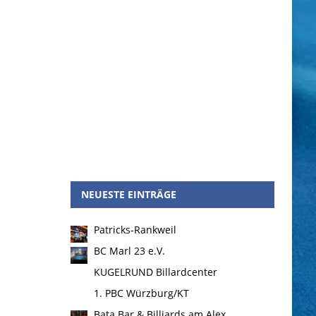
NEUESTE EINTRÄGE
Patricks-Rankweil
BC Marl 23 e.V.
KUGELRUND Billardcenter
1. PBC Würzburg/KT
Bata Bar & Billiards am Alex