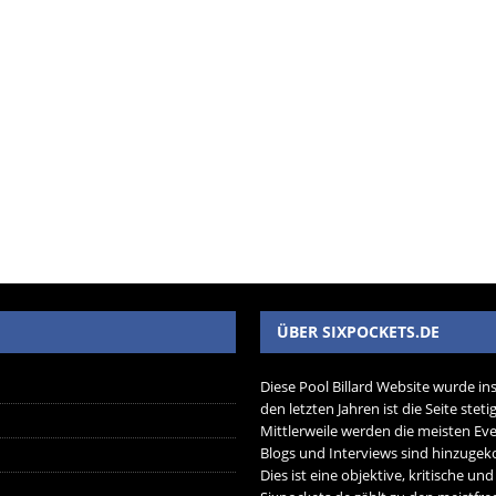
ÜBER SIXPOCKETS.DE
Diese Pool Billard Website wurde in
den letzten Jahren ist die Seite ste
Mittlerweile werden die meisten Eve
Blogs und Interviews sind hinzug
Dies ist eine objektive, kritische un