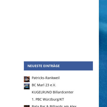
NEUESTE EINTRÄGE
Patricks-Rankweil
BC Marl 23 e.V.
KUGELRUND Billardcenter
1. PBC Würzburg/KT
Bata Bar & Billiards am Alex