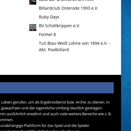
Billardclub Osterode 1993 e.V.
Ruby Days
BV Schöllkrippen e.V.
Formel 8
TuS Blau-Weiß Lohne von 1894 e.V. -
Abt. Poolbillard
s Leben gerufen, um als Ergebnisdienst bzw. Archiv zu dienen. In
tig gewachsen und der eigentliche Umfang deutlich gestiegen.
nts ausführlich erwähnt und auch viele weitere Bereiche wie z. B.
ekommen.
d unabhängige Plattform für das Spiel und die Spieler.