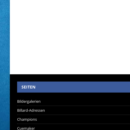
SEITEN
Bildergalerien
Billard-Adressen
Champions
Cuemaker