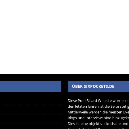
ÜBER SIXPOCKETS.DE
Diese Pool Billard Website wurde in
den letzten Jahren ist die Seite ste
Mittlerweile werden die meisten Eve
Blogs und Interviews sind hinzug
Dies ist eine objektive, kritische un