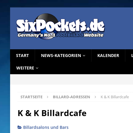
START
NEWS-KATEGORIEN
KALENDER
WEITERE
STARTSEITE
BILLARD-ADRESSEN
K & K Billardcafe
K & K Billardcafe
Billardsalons und Bars