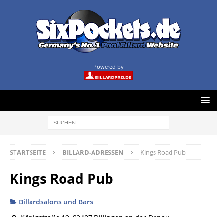
Powered by
STARTSEITE
BILLARD-ADRESSEN
Kings Road Pub
Kings Road Pub
Billardsalons und Bars