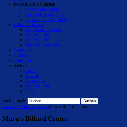
Pool Billard Ranglisten
WPA Weltrangliste
Euro-Tour Rangliste
German Tour Rangliste
Billard-Adressen
Billardsalons & Bars
Billardvereine
Billardhändler
Eintrag hinzufügen
Cuemaker
Verbände
Champions
weitere
Links
Historie
Downloads
Bildergalerien
FAQ
Suchen nach:
Startseite
Billard-Adressen
Maru's Billard Center
Maru's Billard Center