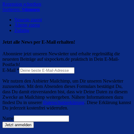
Rezension schreiben
Sortieren:
Stimmen
Neueste zuerst
Älteste zuerst
Zufällig
Jetzt alle News per E-Mail erhalten!
Abonniere jetzt unseren Newsletter und erhalte regelmäßig die
neuesten Beiträge auf sixpockets.de praktisch in Dein E-Mail-
Postfach!
E-Mail
*
Wir nutzen den Anbieter Mailchimp, um Dir unseren Newsletter
zuzusenden. Mit dem Absenden dieses Formulars bestätigst Du,
dass Du damit einverstanden bist, dass wir Deine Daten zu diesem
Zwecke an Mailchimp weitergeben. Nähere Informationen dazu
findest Du in unserer
Datenschutzerklärung
. Diese Erklärung kannst
Du jederzeit kostenfrei widerrufen.
Name
Jetzt anmelden