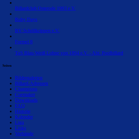
Billardclub Osterode 1993 e.V.
Ruby Days
BV Schöllkrippen e.V.
Formel 8
TuS Blau-Weiß Lohne von 1894 e.V. - Abt. Poolbillard
Seiten
Bildergalerien
Billard-Adressen
Champions
Cuemaker
Downloads
FAQ
Historie
Kalender
Liga
Links
Verbände