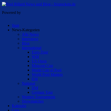
Powered by
Start
News-Kategorien
Alle News
Interviews
Blog
International
Euro-Tour
WM
US Open
Mosconi Cup
World Cup of Pool
World Pool Masters
EM
National
DM
German Tour
Women Tournaments
Showmatches
Kalender
Liga