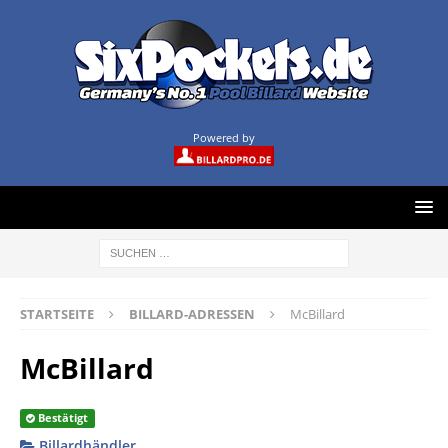
Powered by
STARTSEITE
BILLARD-ADRESSEN
McBillard
McBillard
Bestätigt
Billardhändler