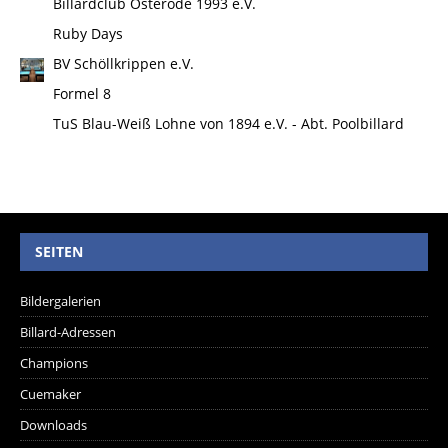
Billardclub Osterode 1993 e.V.
Ruby Days
BV Schöllkrippen e.V.
Formel 8
TuS Blau-Weiß Lohne von 1894 e.V. - Abt. Poolbillard
SEITEN
Bildergalerien
Billard-Adressen
Champions
Cuemaker
Downloads