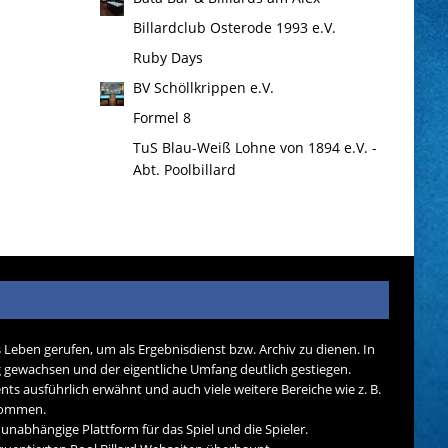
Billardclub Osterode 1993 e.V.
Ruby Days
BV Schöllkrippen e.V.
Formel 8
TuS Blau-Weiß Lohne von 1894 e.V. -
Abt. Poolbillard
s Leben gerufen, um als Ergebnisdienst bzw. Archiv zu dienen. In
tig gewachsen und der eigentliche Umfang deutlich gestiegen.
nts ausführlich erwähnt und auch viele weitere Bereiche wie z. B.
ekommen.
d unabhängige Plattform für das Spiel und die Spieler.