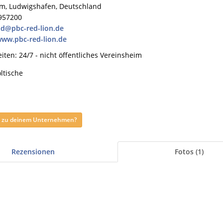
m, Ludwigshafen, Deutschland
957200
nd@pbc-red-lion.de
www.pbc-red-lion.de
iten: 24/7 - nicht öffentliches Vereinsheim
ltische
ag zu deinem Unternehmen?
Rezensionen
Fotos (1)