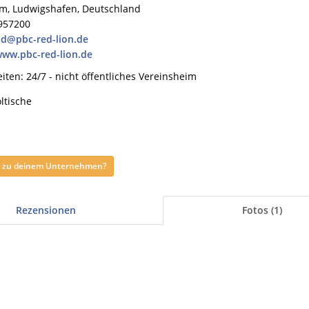
m, Ludwigshafen, Deutschland
957200
nd@pbc-red-lion.de
www.pbc-red-lion.de
iten: 24/7 - nicht öffentliches Vereinsheim
ltische
ag zu deinem Unternehmen?
Rezensionen
Fotos (1)