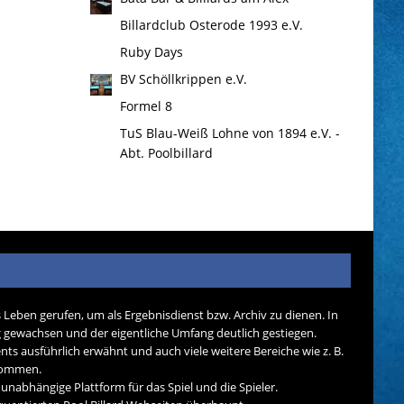
Billardclub Osterode 1993 e.V.
Ruby Days
BV Schöllkrippen e.V.
Formel 8
TuS Blau-Weiß Lohne von 1894 e.V. -
Abt. Poolbillard
s Leben gerufen, um als Ergebnisdienst bzw. Archiv zu dienen. In
tig gewachsen und der eigentliche Umfang deutlich gestiegen.
nts ausführlich erwähnt und auch viele weitere Bereiche wie z. B.
ekommen.
d unabhängige Plattform für das Spiel und die Spieler.