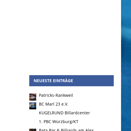
NEUESTE EINTRÄGE
Patricks-Rankweil
BC Marl 23 e.V.
KUGELRUND Billardcenter
1. PBC Würzburg/KT
Bata Bar & Billiards am Alex