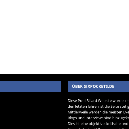
ÜBER SIXPOCKETS.DE
Diese Pool Billard Website wurde in
den letzten Jahren ist die Seite ste
Mittlerweile werden die meisten Eve
Blogs und Interviews sind hinzug
Dies ist eine objektive, kritische un