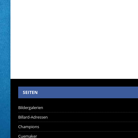
SEITEN
Bildergalerien
Billard-Adressen
Champions
Cuemaker