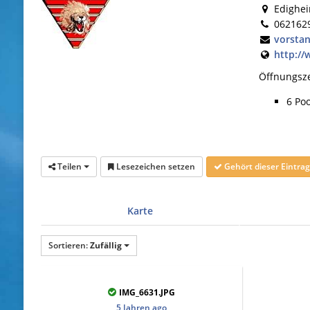
Edighei
062162
vorsta
http://
Öffnungsze
6 Poo
Teilen
Lesezeichen setzen
Gehört dieser Eintr
Karte
Sortieren:
Zufällig
IMG_6631.JPG
5 Jahren ago