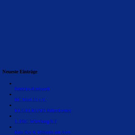
Neueste Einträge
Patricks-Rankweil
BC Marl 23 e.V.
KUGELRUND Billardcenter
1. PBC Würzburg/KT
Bata Bar & Billiards am Alex