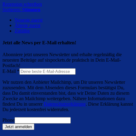
Rezension schreiben
Sortieren:
Stimmen
Neueste zuerst
Älteste zuerst
Zufällig
Jetzt alle News per E-Mail erhalten!
Abonniere jetzt unseren Newsletter und erhalte regelmäßig die
neuesten Beiträge auf sixpockets.de praktisch in Dein E-Mail-
Postfach!
E-Mail
*
Wir nutzen den Anbieter Mailchimp, um Dir unseren Newsletter
zuzusenden. Mit dem Absenden dieses Formulars bestätigst Du,
dass Du damit einverstanden bist, dass wir Deine Daten zu diesem
Zwecke an Mailchimp weitergeben. Nähere Informationen dazu
findest Du in unserer
Datenschutzerklärung
. Diese Erklärung kannst
Du jederzeit kostenfrei widerrufen.
Phone
Jetzt anmelden