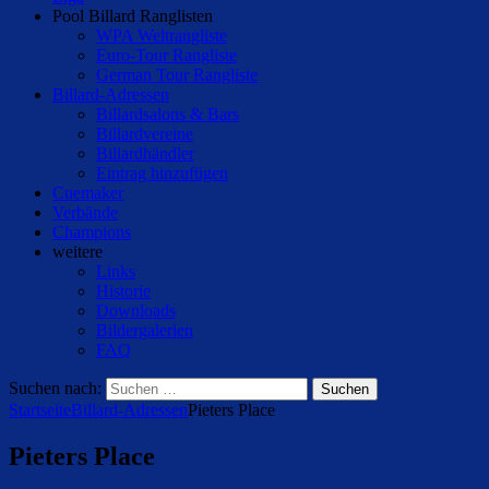
Pool Billard Ranglisten
WPA Weltrangliste
Euro-Tour Rangliste
German Tour Rangliste
Billard-Adressen
Billardsalons & Bars
Billardvereine
Billardhändler
Eintrag hinzufügen
Cuemaker
Verbände
Champions
weitere
Links
Historie
Downloads
Bildergalerien
FAQ
Suchen nach:
Startseite
Billard-Adressen
Pieters Place
Pieters Place