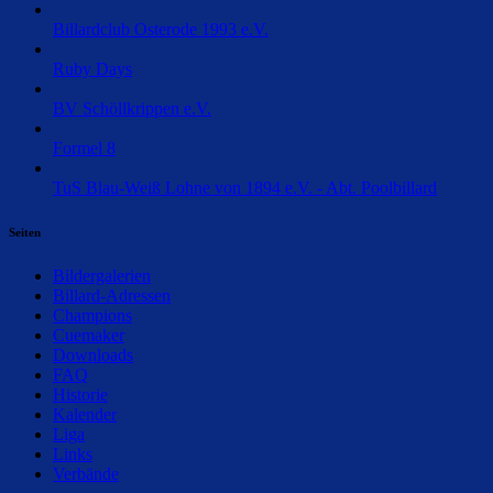
Billardclub Osterode 1993 e.V.
Ruby Days
BV Schöllkrippen e.V.
Formel 8
TuS Blau-Weiß Lohne von 1894 e.V. - Abt. Poolbillard
Seiten
Bildergalerien
Billard-Adressen
Champions
Cuemaker
Downloads
FAQ
Historie
Kalender
Liga
Links
Verbände