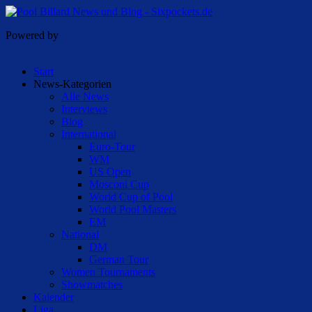
Powered by
Start
News-Kategorien
Alle News
Interviews
Blog
International
Euro-Tour
WM
US Open
Mosconi Cup
World Cup of Pool
World Pool Masters
EM
National
DM
German Tour
Women Tournaments
Showmatches
Kalender
Liga