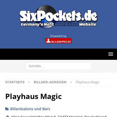
Powered by
STARTSEITE
BILLARD-ADRESSEN
Playhaus Magic
Playhaus Magic
Billardsalons und Bars