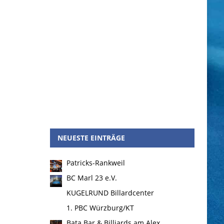
NEUESTE EINTRÄGE
Patricks-Rankweil
BC Marl 23 e.V.
KUGELRUND Billardcenter
1. PBC Würzburg/KT
Bata Bar & Billiards am Alex