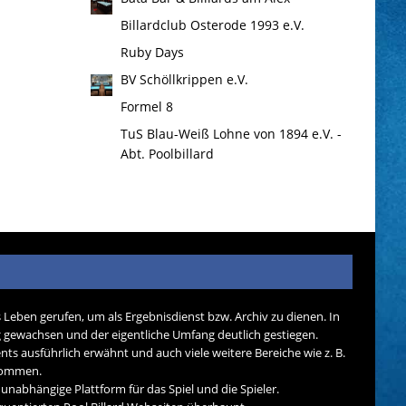
Billardclub Osterode 1993 e.V.
Ruby Days
BV Schöllkrippen e.V.
Formel 8
TuS Blau-Weiß Lohne von 1894 e.V. -
Abt. Poolbillard
s Leben gerufen, um als Ergebnisdienst bzw. Archiv zu dienen. In
tig gewachsen und der eigentliche Umfang deutlich gestiegen.
nts ausführlich erwähnt und auch viele weitere Bereiche wie z. B.
ekommen.
d unabhängige Plattform für das Spiel und die Spieler.