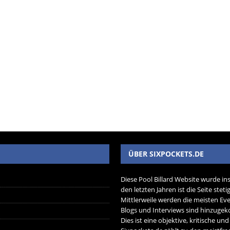
ÜBER SIXPOCKETS.DE
Diese Pool Billard Website wurde in
den letzten Jahren ist die Seite ste
Mittlerweile werden die meisten Eve
Blogs und Interviews sind hinzug
Dies ist eine objektive, kritische un