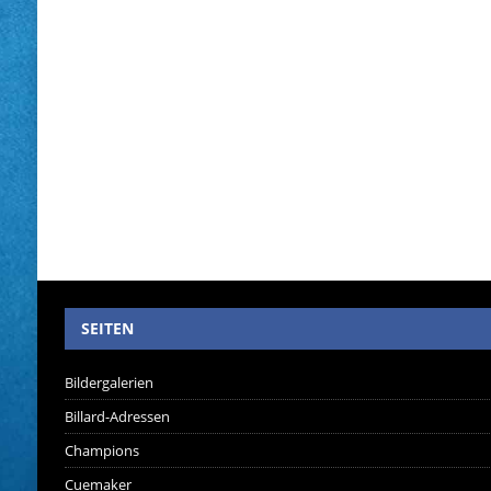
SEITEN
Bildergalerien
Billard-Adressen
Champions
Cuemaker