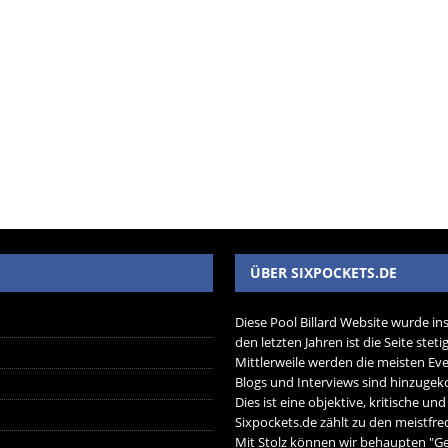
ÜBER SIXPOCKETS.DE
Diese Pool Billard Website wurde in
den letzten Jahren ist die Seite ste
Mittlerweile werden die meisten Eve
Blogs und Interviews sind hinzug
Dies ist eine objektive, kritische un
Sixpockets.de zählt zu den meistfre
Mit Stolz können wir behaupten "Ger