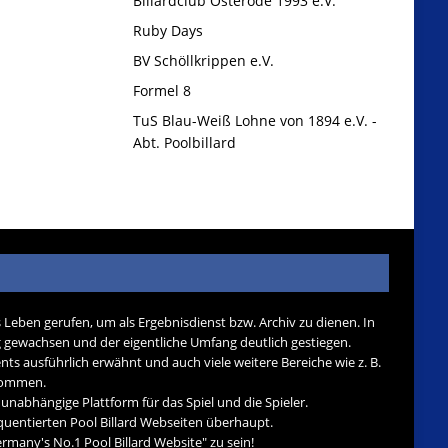
Billardclub Osterode 1993 e.V.
Ruby Days
BV Schöllkrippen e.V.
Formel 8
TuS Blau-Weiß Lohne von 1894 e.V. -
Abt. Poolbillard
s Leben gerufen, um als Ergebnisdienst bzw. Archiv zu dienen. In
tig gewachsen und der eigentliche Umfang deutlich gestiegen.
nts ausführlich erwähnt und auch viele weitere Bereiche wie z. B.
ekommen.
d unabhängige Plattform für das Spiel und die Spieler.
quentierten Pool Billard Webseiten überhaupt.
many's No.1 Pool Billard Website" zu sein!