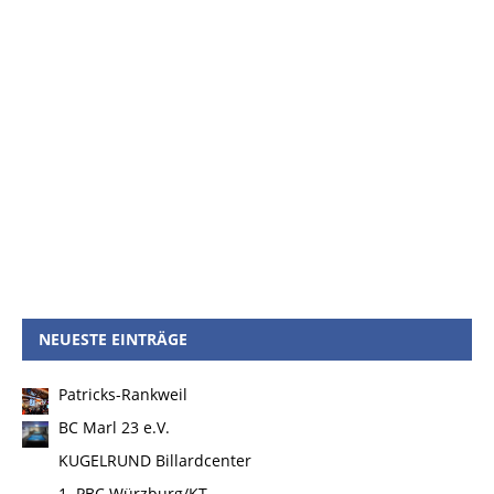
NEUESTE EINTRÄGE
Patricks-Rankweil
BC Marl 23 e.V.
KUGELRUND Billardcenter
1. PBC Würzburg/KT