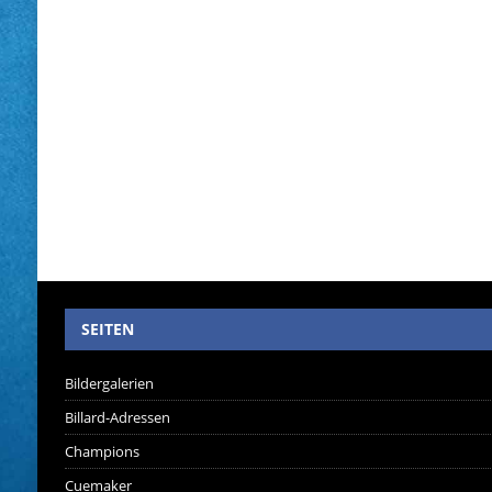
SEITEN
Bildergalerien
Billard-Adressen
Champions
Cuemaker