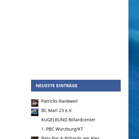
NEUESTE EINTRÄGE
Patricks-Rankweil
BC Marl 23 e.V.
KUGELRUND Billardcenter
1. PBC Würzburg/KT
Bata Bar & Billiards am Alex