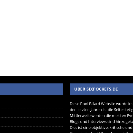
ÜBER SIXPOCKETS.DE
Diese Pool Billard Website wurde in
den letzten Jahren ist die Seite ste
Mittlerweile werden die meisten Eve
Blogs und Interviews sind hinzug
Dies ist eine objektive, kritische un