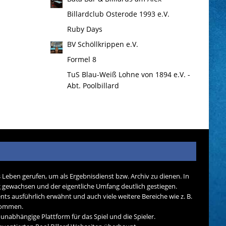
Billardclub Osterode 1993 e.V.
Ruby Days
BV Schöllkrippen e.V.
Formel 8
TuS Blau-Weiß Lohne von 1894 e.V. -
Abt. Poolbillard
s Leben gerufen, um als Ergebnisdienst bzw. Archiv zu dienen. In
tig gewachsen und der eigentliche Umfang deutlich gestiegen.
nts ausführlich erwähnt und auch viele weitere Bereiche wie z. B.
ekommen.
d unabhängige Plattform für das Spiel und die Spieler.