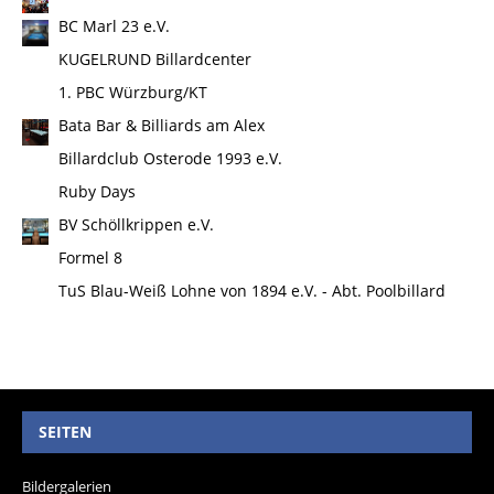
BC Marl 23 e.V.
KUGELRUND Billardcenter
1. PBC Würzburg/KT
Bata Bar & Billiards am Alex
Billardclub Osterode 1993 e.V.
Ruby Days
BV Schöllkrippen e.V.
Formel 8
TuS Blau-Weiß Lohne von 1894 e.V. - Abt. Poolbillard
SEITEN
Bildergalerien