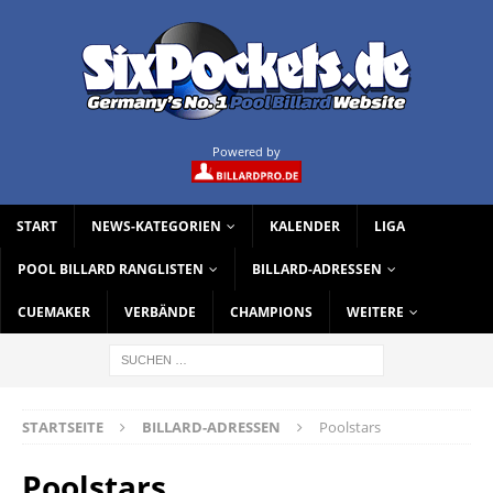
Powered by
START
NEWS-KATEGORIEN
KALENDER
LIGA
POOL BILLARD RANGLISTEN
BILLARD-ADRESSEN
CUEMAKER
VERBÄNDE
CHAMPIONS
WEITERE
STARTSEITE
BILLARD-ADRESSEN
Poolstars
Poolstars