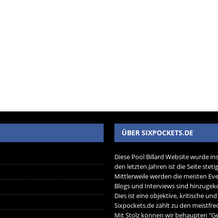
ÜBER SIXPOCKETS.DE
Diese Pool Billard Website wurde in
den letzten Jahren ist die Seite ste
Mittlerweile werden die meisten Eve
Blogs und Interviews sind hinzug
Dies ist eine objektive, kritische un
Sixpockets.de zählt zu den meistfre
Mit Stolz können wir behaupten "Ger