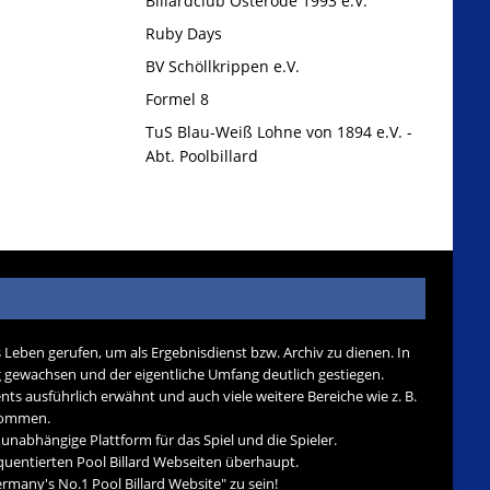
Billardclub Osterode 1993 e.V.
Ruby Days
BV Schöllkrippen e.V.
Formel 8
TuS Blau-Weiß Lohne von 1894 e.V. -
Abt. Poolbillard
s Leben gerufen, um als Ergebnisdienst bzw. Archiv zu dienen. In
tig gewachsen und der eigentliche Umfang deutlich gestiegen.
nts ausführlich erwähnt und auch viele weitere Bereiche wie z. B.
ekommen.
d unabhängige Plattform für das Spiel und die Spieler.
quentierten Pool Billard Webseiten überhaupt.
many's No.1 Pool Billard Website" zu sein!