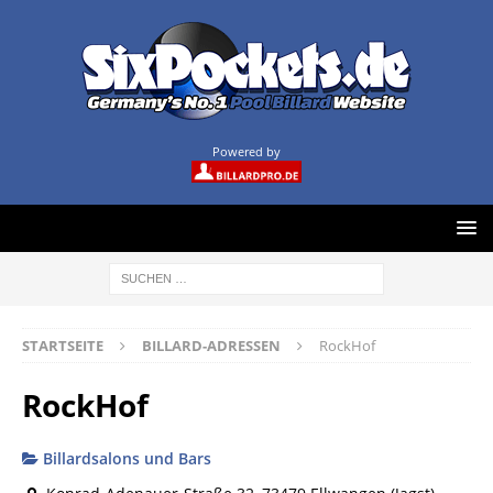
Powered by
STARTSEITE
BILLARD-ADRESSEN
RockHof
RockHof
Billardsalons und Bars