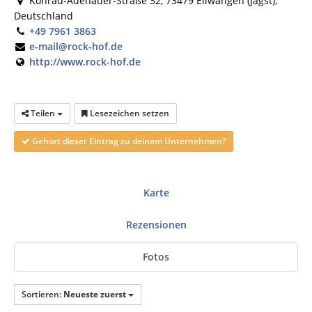
Konrad-Adenauer-Straße 32, 73479 Ellwangen (Jagst),
Deutschland
+49 7961 3863
e-mail@rock-hof.de
http://www.rock-hof.de
Teilen
Lesezeichen setzen
Gehört dieser Eintrag zu deinem Unternehmen?
Karte
Rezensionen
Fotos
Sortieren:
Neueste zuerst