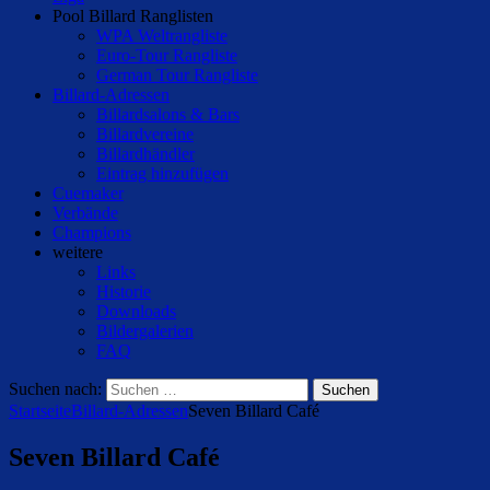
Pool Billard Ranglisten
WPA Weltrangliste
Euro-Tour Rangliste
German Tour Rangliste
Billard-Adressen
Billardsalons & Bars
Billardvereine
Billardhändler
Eintrag hinzufügen
Cuemaker
Verbände
Champions
weitere
Links
Historie
Downloads
Bildergalerien
FAQ
Suchen nach:
Startseite
Billard-Adressen
Seven Billard Café
Seven Billard Café