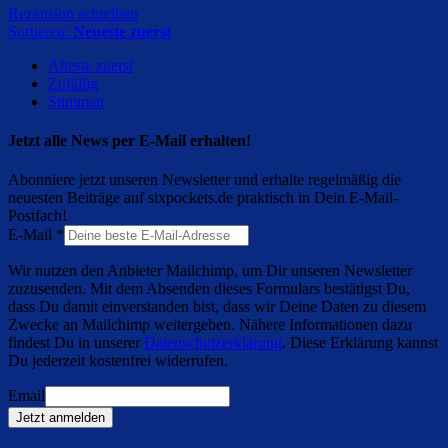
Rezension schreiben
Sortieren:
Neueste zuerst
Älteste zuerst
Zufällig
Stimmen
Jetzt alle News per E-Mail erhalten!
Abonniere jetzt unseren Newsletter und erhalte regelmäßig die
neuesten Beiträge auf sixpockets.de praktisch in Dein E-Mail-
Postfach!
E-Mail
*
Wir nutzen den Anbieter Mailchimp, um Dir unseren Newsletter
zuzusenden. Mit dem Absenden dieses Formulars bestätigst Du,
dass Du damit einverstanden bist, dass wir Deine Daten zu diesem
Zwecke an Mailchimp weitergeben. Nähere Informationen dazu
findest Du in unserer
Datenschutzerklärung
. Diese Erklärung kannst
Du jederzeit kostenfrei widerrufen.
Email
Jetzt anmelden