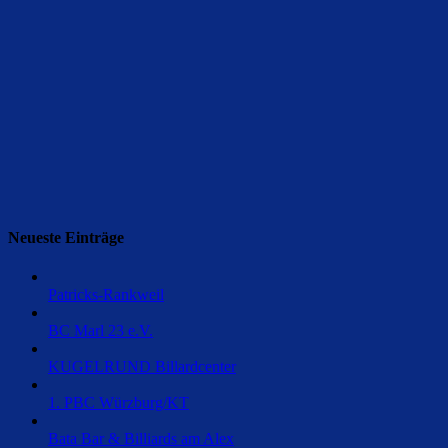
Neueste Einträge
Patricks-Rankweil
BC Marl 23 e.V.
KUGELRUND Billardcenter
1. PBC Würzburg/KT
Bata Bar & Billiards am Alex