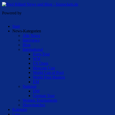
Powered by
Start
News-Kategorien
Alle News
Interviews
Blog
International
Euro-Tour
WM
US Open
Mosconi Cup
World Cup of Pool
World Pool Masters
EM
National
DM
German Tour
Women Tournaments
Showmatches
Kalender
Liga