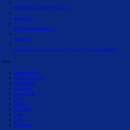
Billardclub Osterode 1993 e.V.
Ruby Days
BV Schöllkrippen e.V.
Formel 8
TuS Blau-Weiß Lohne von 1894 e.V. - Abt. Poolbillard
Seiten
Bildergalerien
Billard-Adressen
Champions
Cuemaker
Downloads
FAQ
Historie
Kalender
Liga
Links
Verbände