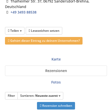
Thalheimer Str. 37, 06792 Sandersdorf-Brehna,
Deutschland
+49 3493 88538
Teilen
Lesezeichen setzen
Gehört dieser Eintrag zu deinem Unternehmen?
Karte
Rezensionen
Fotos
Filter
Sortieren:
Neueste zuerst
Rezension schreiben