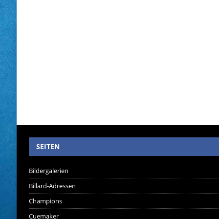
SEITEN
Bildergalerien
Billard-Adressen
Champions
Cuemaker