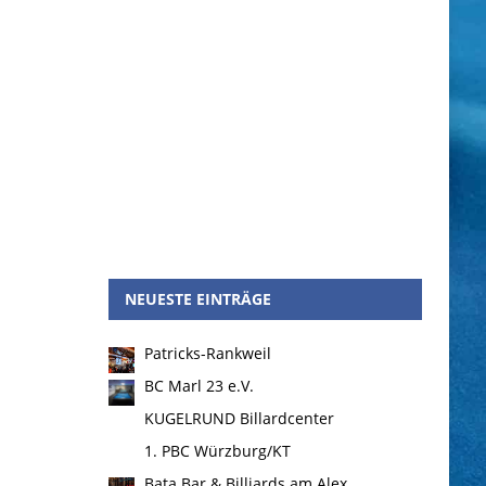
NEUESTE EINTRÄGE
Patricks-Rankweil
BC Marl 23 e.V.
KUGELRUND Billardcenter
1. PBC Würzburg/KT
Bata Bar & Billiards am Alex