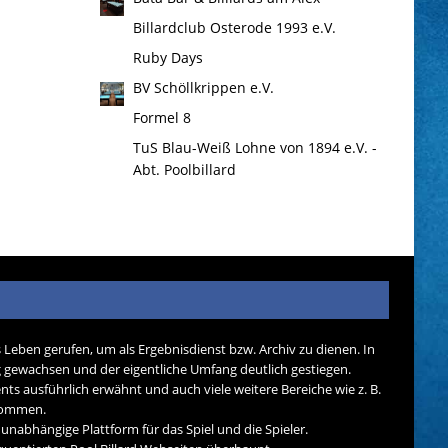
Billardclub Osterode 1993 e.V.
Ruby Days
BV Schöllkrippen e.V.
Formel 8
TuS Blau-Weiß Lohne von 1894 e.V. -
Abt. Poolbillard
s Leben gerufen, um als Ergebnisdienst bzw. Archiv zu dienen. In
tig gewachsen und der eigentliche Umfang deutlich gestiegen.
nts ausführlich erwähnt und auch viele weitere Bereiche wie z. B.
ekommen.
d unabhängige Plattform für das Spiel und die Spieler.