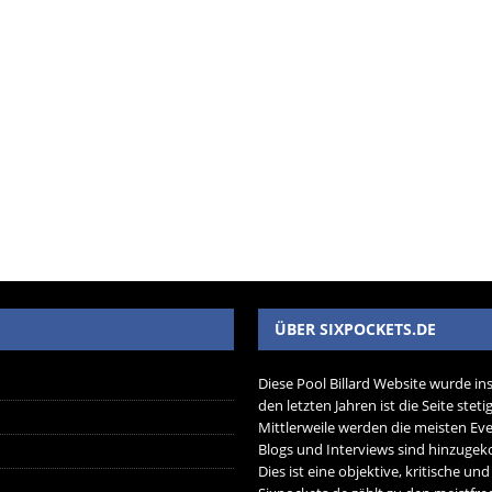
ÜBER SIXPOCKETS.DE
Diese Pool Billard Website wurde in
den letzten Jahren ist die Seite ste
Mittlerweile werden die meisten Eve
Blogs und Interviews sind hinzug
Dies ist eine objektive, kritische un