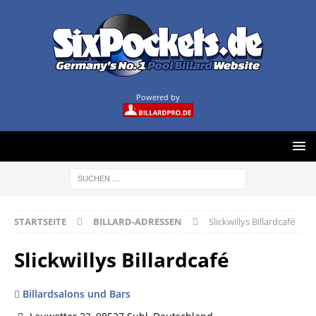
Powered by
STARTSEITE
BILLARD-ADRESSEN
Slickwillys Billardcafé
Slickwillys Billardcafé
Billardsalons und Bars