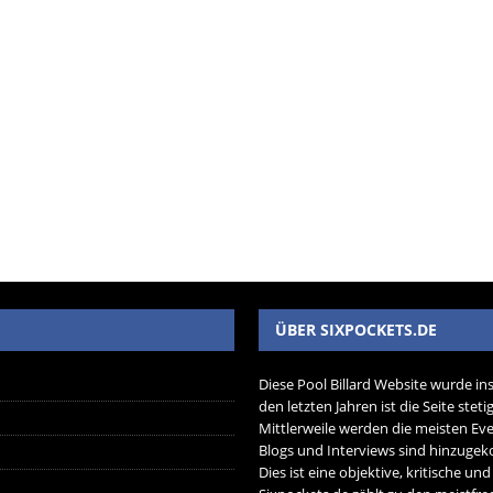
ÜBER SIXPOCKETS.DE
Diese Pool Billard Website wurde in
den letzten Jahren ist die Seite ste
Mittlerweile werden die meisten Eve
Blogs und Interviews sind hinzug
Dies ist eine objektive, kritische un