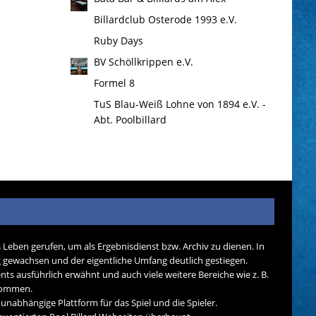
Billardclub Osterode 1993 e.V.
Ruby Days
BV Schöllkrippen e.V.
Formel 8
TuS Blau-Weiß Lohne von 1894 e.V. -
Abt. Poolbillard
s Leben gerufen, um als Ergebnisdienst bzw. Archiv zu dienen. In
tig gewachsen und der eigentliche Umfang deutlich gestiegen.
nts ausführlich erwähnt und auch viele weitere Bereiche wie z. B.
ekommen.
d unabhängige Plattform für das Spiel und die Spieler.