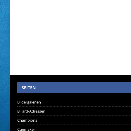
SEITEN
Bildergalerien
Billard-Adressen
Champions
Cuemaker