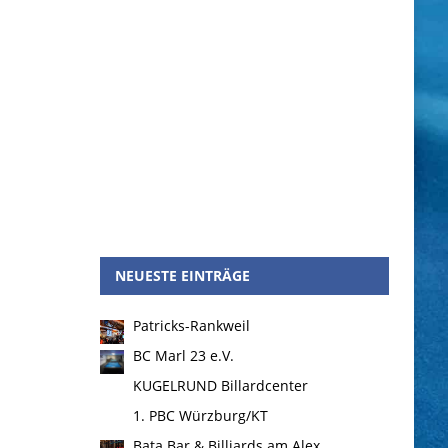
NEUESTE EINTRÄGE
Patricks-Rankweil
BC Marl 23 e.V.
KUGELRUND Billardcenter
1. PBC Würzburg/KT
Bata Bar & Billiards am Alex