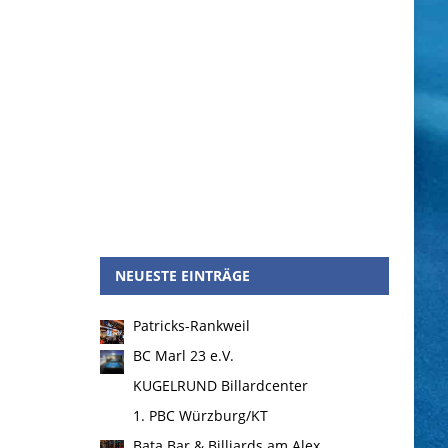
NEUESTE EINTRÄGE
Patricks-Rankweil
BC Marl 23 e.V.
KUGELRUND Billardcenter
1. PBC Würzburg/KT
Bata Bar & Billiards am Alex