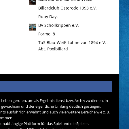
Billardclub Osterode 1993 e.V.
Ruby Days
BV Schöllkrippen e.V.
Formel 8
TuS Blau-Weiß Lohne von 1894 e.V. -
Abt. Poolbillard
s Leben gerufen, um als Ergebnisdienst bzw. Archiv zu dienen. In
tig gewachsen und der eigentliche Umfang deutlich gestiegen.
nts ausführlich erwähnt und auch viele weitere Bereiche wie z. B.
ekommen.
d unabhängige Plattform für das Spiel und die Spieler.