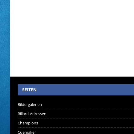
SEITEN
Bildergalerien
Billard-Adressen
Champions
Cuemaker