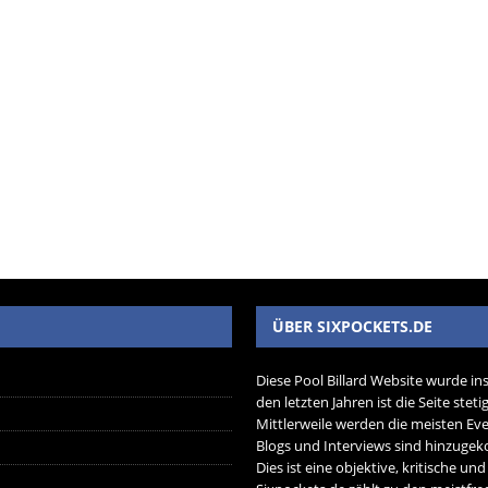
ÜBER SIXPOCKETS.DE
Diese Pool Billard Website wurde in
den letzten Jahren ist die Seite ste
Mittlerweile werden die meisten Eve
Blogs und Interviews sind hinzug
Dies ist eine objektive, kritische un