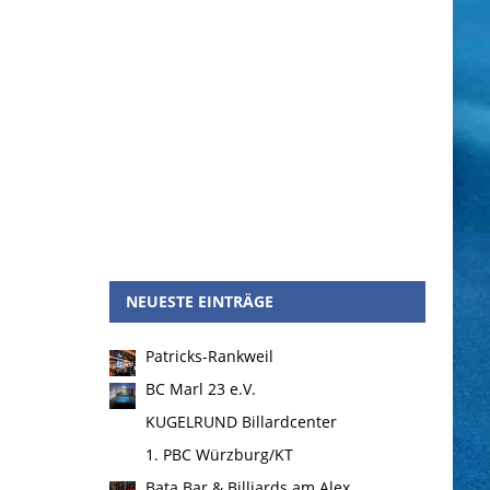
NEUESTE EINTRÄGE
Patricks-Rankweil
BC Marl 23 e.V.
KUGELRUND Billardcenter
1. PBC Würzburg/KT
Bata Bar & Billiards am Alex