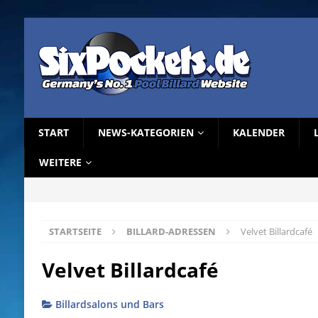
START
NEWS-KATEGORIEN
KALENDER
WEITERE
STARTSEITE
BILLARD-ADRESSEN
Velvet Billardcafé
Velvet Billardcafé
Billardsalons und Bars