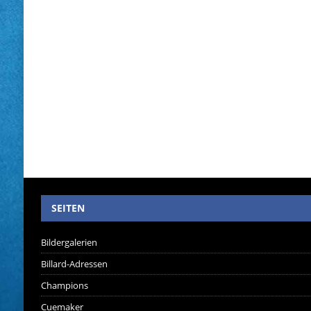
SEITEN
Bildergalerien
Billard-Adressen
Champions
Cuemaker