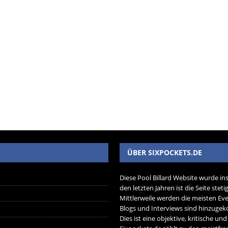
ÜBER SIXPOCKETS.DE
Diese Pool Billard Website wurde in
den letzten Jahren ist die Seite ste
Mittlerweile werden die meisten Eve
Blogs und Interviews sind hinzug
Dies ist eine objektive, kritische un