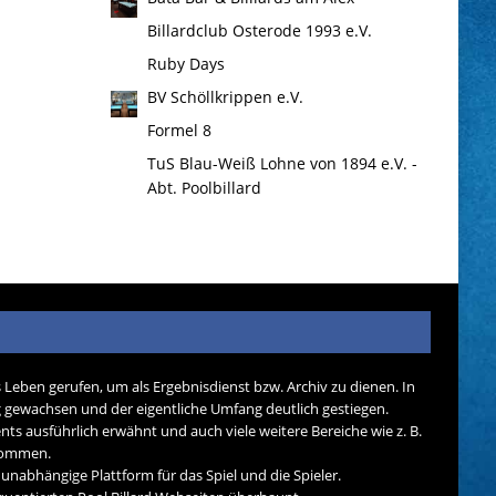
Billardclub Osterode 1993 e.V.
Ruby Days
BV Schöllkrippen e.V.
Formel 8
TuS Blau-Weiß Lohne von 1894 e.V. -
Abt. Poolbillard
s Leben gerufen, um als Ergebnisdienst bzw. Archiv zu dienen. In
tig gewachsen und der eigentliche Umfang deutlich gestiegen.
nts ausführlich erwähnt und auch viele weitere Bereiche wie z. B.
ekommen.
d unabhängige Plattform für das Spiel und die Spieler.