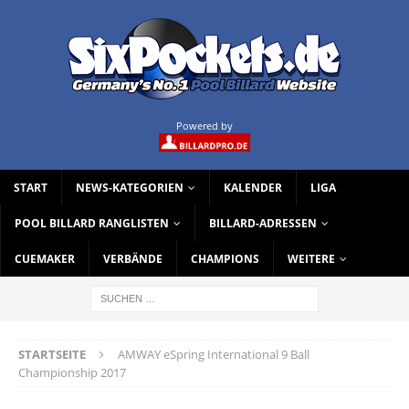
Powered by
START
NEWS-KATEGORIEN
KALENDER
LIGA
POOL BILLARD RANGLISTEN
BILLARD-ADRESSEN
CUEMAKER
VERBÄNDE
CHAMPIONS
WEITERE
STARTSEITE
AMWAY eSpring International 9 Ball
Championship 2017