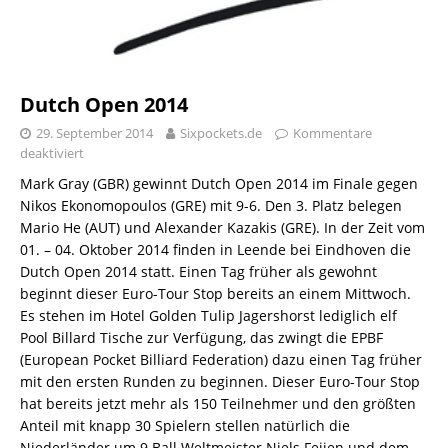
Dutch Open 2014
29. September 2014
Sixpockets.de
Kommentare
deaktiviert
Mark Gray (GBR) gewinnt Dutch Open 2014 im Finale gegen
Nikos Ekonomopoulos (GRE) mit 9-6. Den 3. Platz belegen
Mario He (AUT) und Alexander Kazakis (GRE). In der Zeit vom
01. – 04. Oktober 2014 finden in Leende bei Eindhoven die
Dutch Open 2014 statt. Einen Tag früher als gewohnt
beginnt dieser Euro-Tour Stop bereits an einem Mittwoch.
Es stehen im Hotel Golden Tulip Jagershorst lediglich elf
Pool Billard Tische zur Verfügung, das zwingt die EPBF
(European Pocket Billiard Federation) dazu einen Tag früher
mit den ersten Runden zu beginnen. Dieser Euro-Tour Stop
hat bereits jetzt mehr als 150 Teilnehmer und den größten
Anteil mit knapp 30 Spielern stellen natürlich die
Niederländer um 9 Ball Weltmeister Niels Feijen und dem