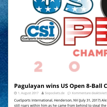
Pagulayan wins US Open 8-Ball
1. August 2017
Sixpockets.de
Kommentare deaktiviert
CueSports International, Henderson, NV (July 31, 2017) Al
still roars within him as he came from behind to steal t