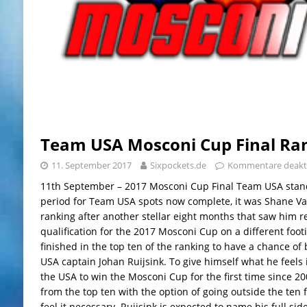
Team USA Mosconi Cup Final Ra
11. September 2017
Sixpockets.de
Kommentare deakti
11th September – 2017 Mosconi Cup Final Team USA stand
period for Team USA spots now complete, it was Shane V
ranking after another stellar eight months that saw him rec
qualification for the 2017 Mosconi Cup on a different foot
finished in the top ten of the ranking to have a chance of
USA captain Johan Ruijsink. To give himself what he feels 
the USA to win the Mosconi Cup for the first time since 200
from the top ten with the option of going outside the ten 
feel it necessary. Ruijsink is expected to name his full sid