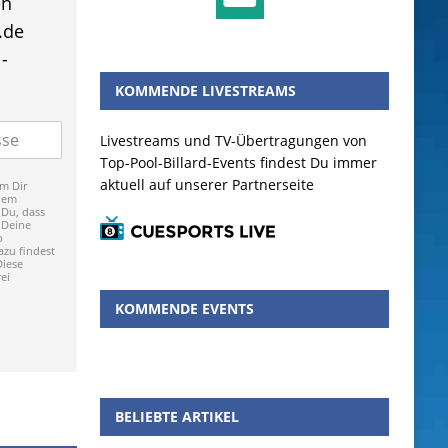
en
.de
-
KOMMENDE LIVESTREAMS
Livestreams und TV-Übertragungen von
Top-Pool-Billard-Events findest Du immer
aktuell auf unserer Partnerseite
m Dir
dem
 Du, dass
 Deine
p
zu findest
Diese
ei
KOMMENDE EVENTS
BELIEBTE ARTIKEL