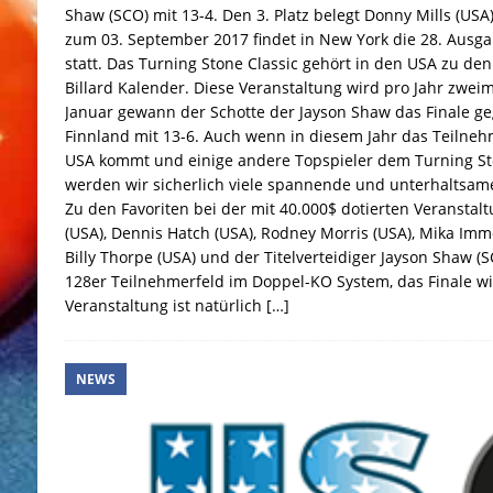
Shaw (SCO) mit 13-4. Den 3. Platz belegt Donny Mills (USA)
zum 03. September 2017 findet in New York die 28. Ausga
statt. Das Turning Stone Classic gehört in den USA zu den
Billard Kalender. Diese Veranstaltung wird pro Jahr zweim
Januar gewann der Schotte der Jayson Shaw das Finale 
Finnland mit 13-6. Auch wenn in diesem Jahr das Teilne
USA kommt und einige andere Topspieler dem Turning Sto
werden wir sicherlich viele spannende und unterhaltsa
Zu den Favoriten bei der mit 40.000$ dotierten Veranstalt
(USA), Dennis Hatch (USA), Rodney Morris (USA), Mika Immon
Billy Thorpe (USA) und der Titelverteidiger Jayson Shaw (S
128er Teilnehmerfeld im Doppel-KO System, das Finale wir
Veranstaltung ist natürlich
[…]
NEWS