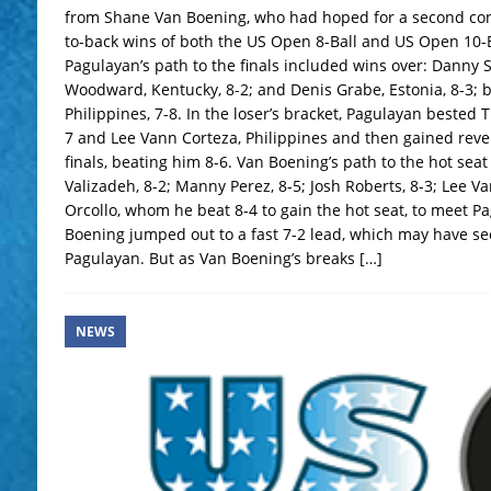
from Shane Van Boening, who had hoped for a second cons
to-back wins of both the US Open 8-Ball and US Open 10-
Pagulayan’s path to the finals included wins over: Danny St
Woodward, Kentucky, 8-2; and Denis Grabe, Estonia, 8-3; b
Philippines, 7-8. In the loser’s bracket, Pagulayan beste
7 and Lee Vann Corteza, Philippines and then gained reve
finals, beating him 8-6. Van Boening’s path to the hot sea
Valizadeh, 8-2; Manny Perez, 8-5; Josh Roberts, 8-3; Lee V
Orcollo, whom he beat 8-4 to gain the hot seat, to meet Pa
Boening jumped out to a fast 7-2 lead, which may have s
Pagulayan. But as Van Boening’s breaks
[…]
NEWS