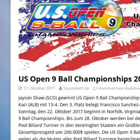
US Open 9 Ball Championships 2
17. Oktober 2017
Sixpockets.de
Kommentare deaktivi
Jayson Shaw (SCO) gewinnt US Open 9 Ball Championships
Kaci (ALB) mit 13-4. Den 3. Platz belegt Francisco Sanche
Sonntag, den 22. Oktober 2017 beginnt in Norfolk, Virgin
9 Ball Championships. Bis zum 28. Oktober werden bei de
Pool Billard Turnier in den Vereinigten Staaten ein Großte
Gesamtpreisgeld von 200.000$ spielen. Die US Open 9 B
vielen als die Mutter aller Pool Billard Turniere bezeichne