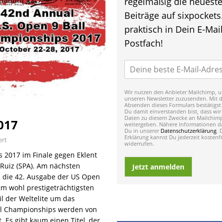
regelmäßig die neuest
Beiträge auf sixpockets
praktisch in Dein E-Mail
Postfach!
Wir nutzen den Anbieter Mailchimp, u
unseren Newsletter zuzusenden. Mit 
Absenden dieses Formulars bestätigst
Du damit einverstanden bist, dass wir
Daten zu diesem Zwecke an Mailchim
017
weitergeben. Nähere Informationen da
Du in unserer
Datenschutzerklärung
. 
Erklärung kannst Du jederzeit kostenfr
ert
widerrufen.
 2017 im Finale gegen Eklent
z-Ruiz (SPA). Am nächsten
Jetzt anmelden
ia die 42. Ausgabe der US Open
m wohl prestigeträchtigsten
il der Weltelite um das
all Championships werden von
t. Es gibt kaum einen Titel, der