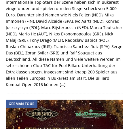
internationale Top-Stars der Szene haben sich in Bukarest
eingefunden und spielen um den Siegerscheck von 5.000
Euro. Darunter sind Namen wie Niels Feijen (NED), Mika
Immonen (FIN), David Alcaide (SPA), Ivo Aarts (NED), Konrad
Juszczyszyn (POL), Marc Bijsterbosch (NED), Marco Teutscher
(NED), Mario He (AUT), Nikos Ekonomopoulos (GRE), Nick
Malaj (GRE), Tony Drago (MLT), Radoslaw Babica (POL),
Ruslan Chinakhov (RUS), Francisco Sanchez-Ruiz (SPA), Serge
Das (BEL), Zoran Svilar (SRB) und Ralf Souquet aus
Deutschland. All diese Namen und viele weitere werden im
sehr schönen Club TAC für Pool Billard Unterhaltung der
Extraklasse sorgen. Insgesamt sind knapp 200 Spieler aus
allen Teilen Europas in Bukarest am Start. Die Billiard
Kombat Open 2016 können
[…]
GERMAN TOUR