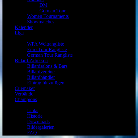
DM
German Tour
Women Tournaments
Showmatches
Kalender
Liga
Pool Billard Ranglisten
WPA Weltrangliste
Euro-Tour Rangliste
German Tour Rangliste
Billard-Adressen
Billardsalons & Bars
Billardvereine
Billardhändler
Eintrag hinzufügen
Cuemaker
Verbände
Champions
weitere
Links
Historie
Downloads
Bildergalerien
FAQ