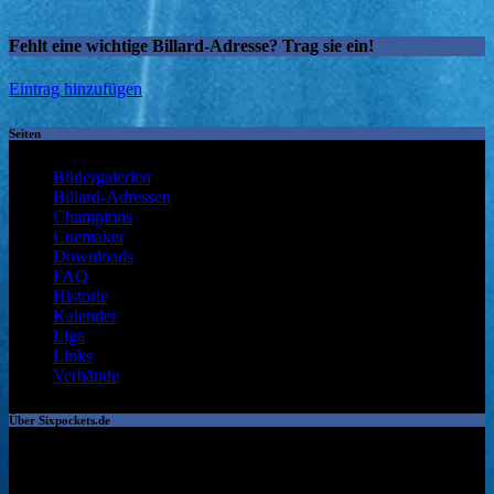
Fehlt eine wichtige Billard-Adresse? Trag sie ein!
Eintrag hinzufügen
Seiten
Bildergalerien
Billard-Adressen
Champions
Cuemaker
Downloads
FAQ
Historie
Kalender
Liga
Links
Verbände
Über Sixpockets.de
Diese Pool Billard Website wurde ins Leben gerufen, um als
Ergebnisdienst bzw. Archiv zu dienen. In den letzten Jahren ist die