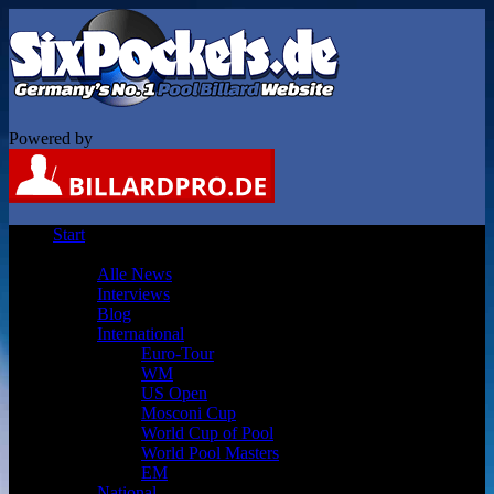
Powered by
Start
News-Kategorien
Alle News
Interviews
Blog
International
Euro-Tour
WM
US Open
Mosconi Cup
World Cup of Pool
World Pool Masters
EM
National