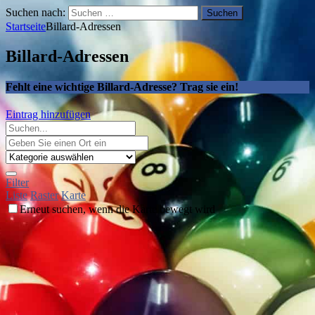
Suchen nach:
Startseite
Billard-Adressen
Billard-Adressen
Fehlt eine wichtige Billard-Adresse? Trag sie ein!
Eintrag hinzufügen
Filter
Liste
Raster
Karte
Erneut suchen, wenn die Karte bewegt wird