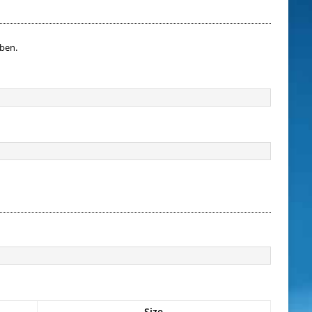
aben.
Size