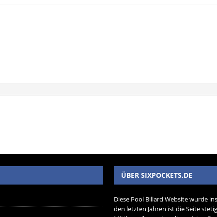
ÜBER SIXPOCKETS.DE
Diese Pool Billard Website wurde in
den letzten Jahren ist die Seite ste