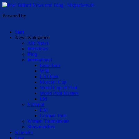
Powered by
Start
News-Kategorien
Alle News
Interviews
Blog
International
Euro-Tour
WM
US Open
Mosconi Cup
World Cup of Pool
World Pool Masters
EM
National
DM
German Tour
Women Tournaments
Showmatches
Kalender
Liga