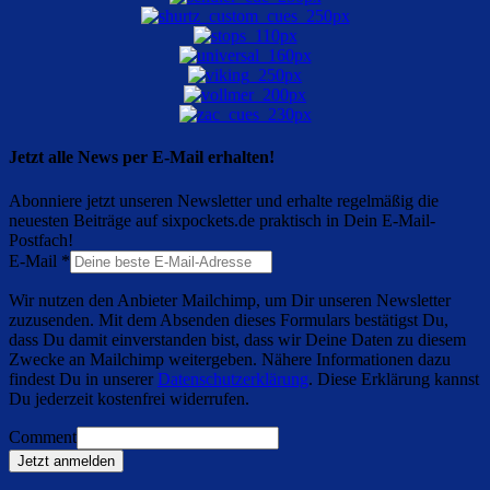
Jetzt alle News per E-Mail erhalten!
Abonniere jetzt unseren Newsletter und erhalte regelmäßig die
neuesten Beiträge auf sixpockets.de praktisch in Dein E-Mail-
Postfach!
E-Mail
*
Wir nutzen den Anbieter Mailchimp, um Dir unseren Newsletter
zuzusenden. Mit dem Absenden dieses Formulars bestätigst Du,
dass Du damit einverstanden bist, dass wir Deine Daten zu diesem
Zwecke an Mailchimp weitergeben. Nähere Informationen dazu
findest Du in unserer
Datenschutzerklärung
. Diese Erklärung kannst
Du jederzeit kostenfrei widerrufen.
Comment
Jetzt anmelden