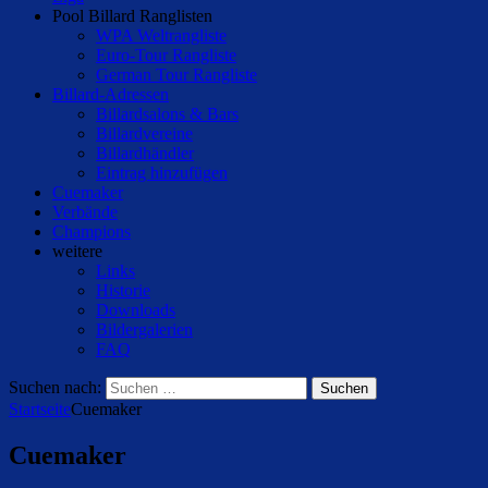
Pool Billard Ranglisten
WPA Weltrangliste
Euro-Tour Rangliste
German Tour Rangliste
Billard-Adressen
Billardsalons & Bars
Billardvereine
Billardhändler
Eintrag hinzufügen
Cuemaker
Verbände
Champions
weitere
Links
Historie
Downloads
Bildergalerien
FAQ
Suchen nach:
Startseite
Cuemaker
Cuemaker