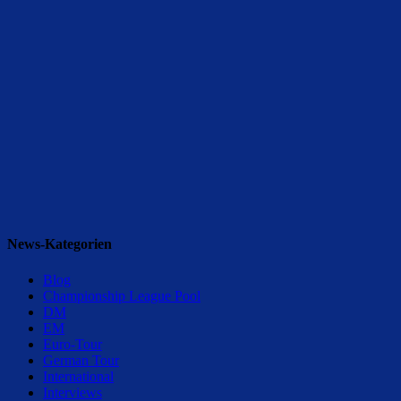
News-Kategorien
Blog
Championship League Pool
DM
EM
Euro-Tour
German Tour
International
Interviews