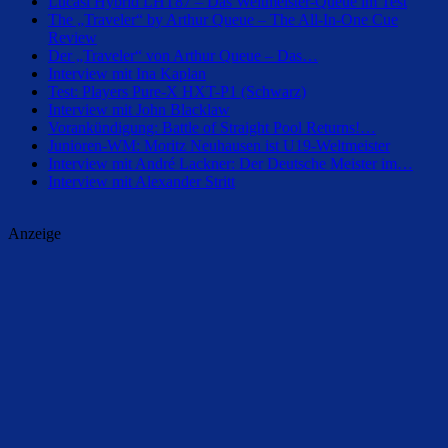
Lucasi Hybrid LHT87 – Das Weltmeister-Queue im Test
The „Traveler“ by Arthur Queue – The All-In-One Cue
Review
Der „Traveler“ von Arthur Queue – Das…
Interview mit Ina Kaplan
Test: Players Pure-X HXT-P1 (Schwarz)
Interview mit John Blacklaw
Vorankündigung: Battle of Straight Pool Returns!…
Junioren-WM: Moritz Neuhausen ist U19-Weltmeister
Interview mit André Lackner: Der Deutsche Meister im…
Interview mit Alexander Stritt
Anzeige