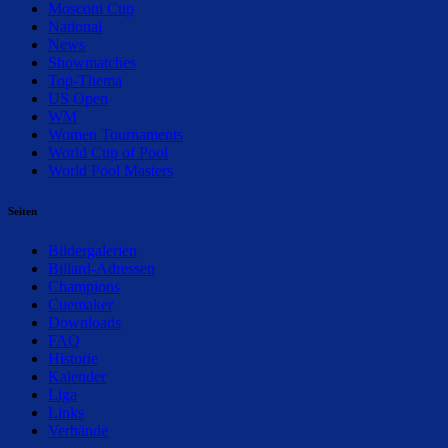
Mosconi Cup
National
News
Showmatches
Top-Thema
US Open
WM
Women Tournaments
World Cup of Pool
World Pool Masters
Seiten
Bildergalerien
Billard-Adressen
Champions
Cuemaker
Downloads
FAQ
Historie
Kalender
Liga
Links
Verbände