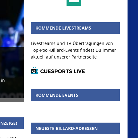
KOMMENDE LIVESTREAMS
Livestreams und TV-Übertragungen von
Spitzky und Kaplan sorgen f
Top-Pool-Billard-Events findest Du immer
aktuell auf unserer Partnerseite
Marco Spitzky und Ina Kaplan haben bei den Slove
Spitzky sich seinen ersten Eurotour-Titel durch ei
 in
KOMMENDE EVENTS
NZEIGE)
NEUESTE BILLARD-ADRESSEN