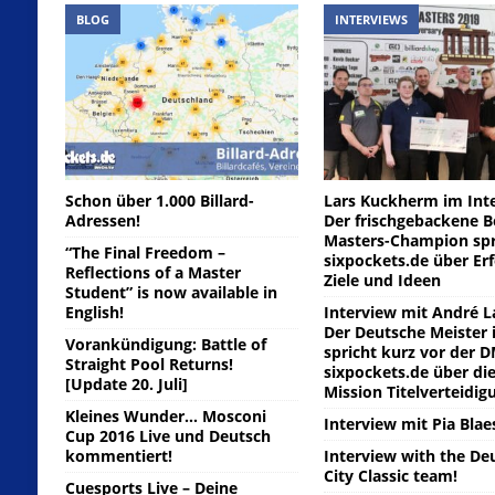
BLOG
INTERVIEWS
Schon über 1.000 Billard-
Lars Kuckherm im Int
Adressen!
Der frischgebackene Be
Masters-Champion spr
“The Final Freedom –
sixpockets.de über Erf
Reflections of a Master
Ziele und Ideen
Student” is now available in
English!
Interview mit André L
Der Deutsche Meister 
Vorankündigung: Battle of
spricht kurz vor der 
Straight Pool Returns!
sixpockets.de über di
[Update 20. Juli]
Mission Titelverteidig
Kleines Wunder… Mosconi
Interview mit Pia Blae
Cup 2016 Live und Deutsch
kommentiert!
Interview with the De
City Classic team!
Cuesports Live – Deine