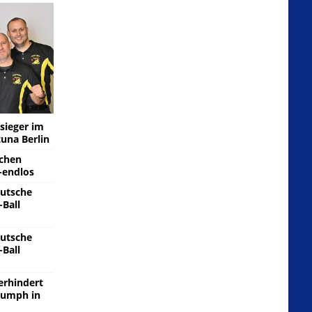
sieger im
tuna Berlin
schen
-endlos
eutsche
-Ball
eutsche
-Ball
erhindert
riumph in