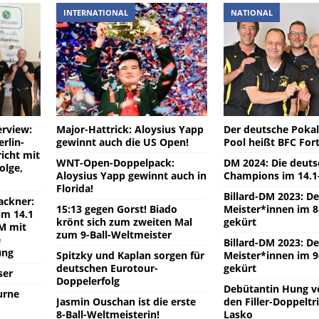
INTERNATIONAL
NATIONAL
erview:
Major-Hattrick: Aloysius Yapp
Der deutsche Pokal
rlin-
gewinnt auch die US Open!
Pool heißt BFC For
icht mit
WNT-Open-Doppelpack:
DM 2024: Die deut
olge,
Aloysius Yapp gewinnt auch in
Champions im 14.1
Florida!
Billard-DM 2023: D
ackner:
15:13 gegen Gorst! Biado
Meister*innen im 8
im 14.1
krönt sich zum zweiten Mal
gekürt
DM mit
zum 9-Ball-Weltmeister
e
Billard-DM 2023: D
ung
Spitzky und Kaplan sorgen für
Meister*innen im 9
deutschen Eurotour-
gekürt
ser
Doppelerfolg
Debütantin Hung v
urne
Jasmin Ouschan ist die erste
den Filler-Doppelt
8-Ball-Weltmeisterin!
Lasko