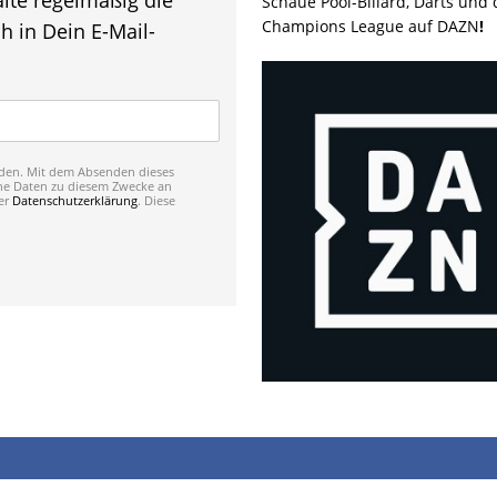
Schaue Pool-Billard, Darts und
Champions League auf DAZN
!
h in Dein E-Mail-
nden. Mit dem Absenden dieses
ine Daten zu diesem Zwecke an
er
Datenschutzerklärung
. Diese