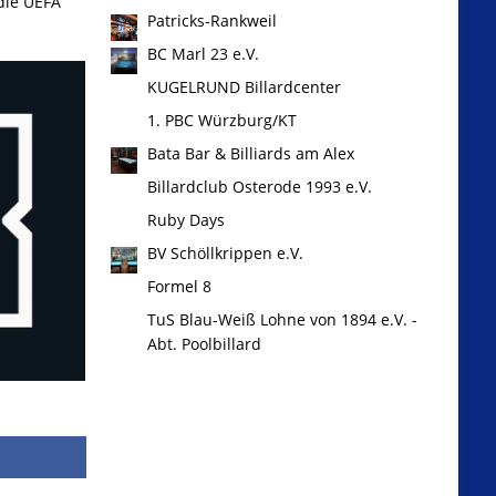
 die UEFA
Patricks-Rankweil
BC Marl 23 e.V.
KUGELRUND Billardcenter
1. PBC Würzburg/KT
Bata Bar & Billiards am Alex
Billardclub Osterode 1993 e.V.
Ruby Days
BV Schöllkrippen e.V.
Formel 8
TuS Blau-Weiß Lohne von 1894 e.V. -
Abt. Poolbillard