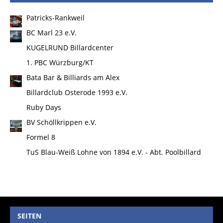
Patricks-Rankweil
BC Marl 23 e.V.
KUGELRUND Billardcenter
1. PBC Würzburg/KT
Bata Bar & Billiards am Alex
Billardclub Osterode 1993 e.V.
Ruby Days
BV Schöllkrippen e.V.
Formel 8
TuS Blau-Weiß Lohne von 1894 e.V. - Abt. Poolbillard
SEITEN