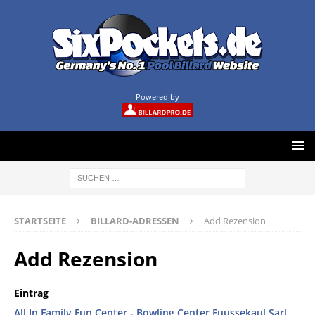
Powered by
STARTSEITE
BILLARD-ADRESSEN
Add Rezension
Add Rezension
Eintrag
All In Family Fun Center - Bowling Center Fuussekaul Sarl