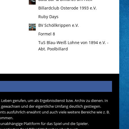
Billardclub Osterode 1993 e.V.
Ruby Days
BV Schöllkrippen e.V.
Formel 8
TuS Blau-Weiß Lohne von 1894 e.V. -
Abt. Poolbillard
s Leben gerufen, um als Ergebnisdienst bzw. Archiv zu dienen. In
tig gewachsen und der eigentliche Umfang deutlich gestiegen.
nts ausführlich erwähnt und auch viele weitere Bereiche wie z. B.
ekommen.
d unabhängige Plattform für das Spiel und die Spieler.