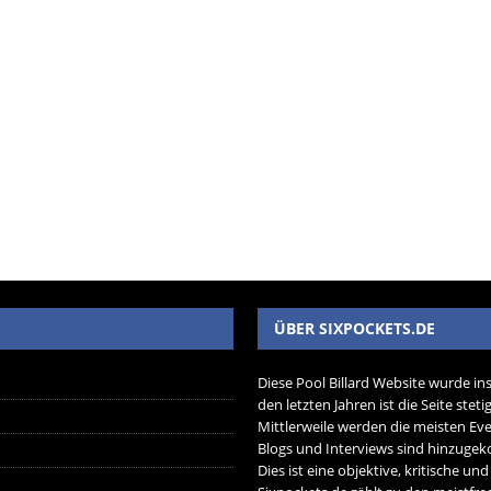
ÜBER SIXPOCKETS.DE
Diese Pool Billard Website wurde in
den letzten Jahren ist die Seite ste
Mittlerweile werden die meisten Eve
Blogs und Interviews sind hinzug
Dies ist eine objektive, kritische un