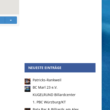
NEUESTE EINTRÄGE
Patricks-Rankweil
BC Marl 23 e.V.
KUGELRUND Billardcenter
1. PBC Würzburg/KT
Bata Bar & Billiards am Alex