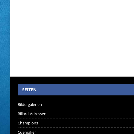
SEITEN
Bildergalerien
Billard-Adressen
Champions
Cuemaker