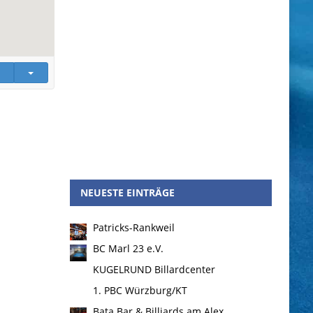
NEUESTE EINTRÄGE
Patricks-Rankweil
BC Marl 23 e.V.
KUGELRUND Billardcenter
1. PBC Würzburg/KT
Bata Bar & Billiards am Alex