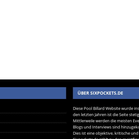
ÜBER SIXPOCKETS.DE
Diese Pool Billard Website wurde in
den letzten Jahren ist die Seite ste
Mittlerweile werden die meisten Eve
Blogs und Interviews sind hinzug
Dies ist eine objektive, kritische un