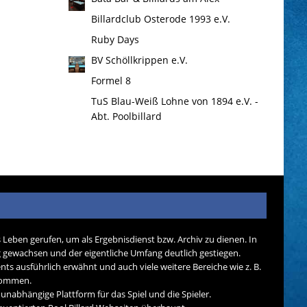
Billardclub Osterode 1993 e.V.
Ruby Days
BV Schöllkrippen e.V.
Formel 8
TuS Blau-Weiß Lohne von 1894 e.V. -
Abt. Poolbillard
s Leben gerufen, um als Ergebnisdienst bzw. Archiv zu dienen. In
tig gewachsen und der eigentliche Umfang deutlich gestiegen.
nts ausführlich erwähnt und auch viele weitere Bereiche wie z. B.
ekommen.
d unabhängige Plattform für das Spiel und die Spieler.