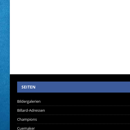
SEITEN
Bildergalerien
Billard-Adressen
Champions
Cuemaker