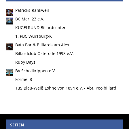
Patricks-Rankweil
BC Marl 23 e.V.
KUGELRUND Billardcenter
1. PBC Würzburg/KT
Bata Bar & Billiards am Alex
Billardclub Osterode 1993 e.V.
Ruby Days
BV Schöllkrippen e.V.
Formel 8
TuS Blau-Weiß Lohne von 1894 e.V. - Abt. Poolbillard
SEITEN