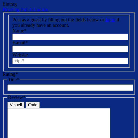
Eintrag
Bowling Pub Glauchau
Post as a guest by filling out the fields below or
login
if
you already have an account.
Name
*
E-mail
*
Website
Rating
*
Title
*
Review
*
Visuell
Code