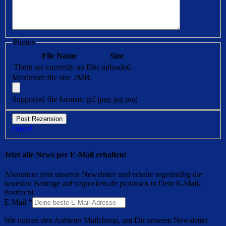
Photos
File Name
Size
There are currently no files uploaded.
Maximum file size 2MB.
Supported file formats: gif jpeg jpg png
cancel
Jetzt alle News per E-Mail erhalten!
Abonniere jetzt unseren Newsletter und erhalte regelmäßig die
neuesten Beiträge auf sixpockets.de praktisch in Dein E-Mail-
Postfach!
E-Mail
*
Wir nutzen den Anbieter Mailchimp, um Dir unseren Newsletter