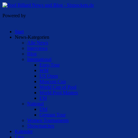
Powered by
Start
News-Kategorien
Alle News
Interviews
Blog
International
Euro-Tour
WM
US Open
Mosconi Cup
World Cup of Pool
World Pool Masters
EM
National
DM
German Tour
Women Tournaments
Showmatches
Kalender
Liga