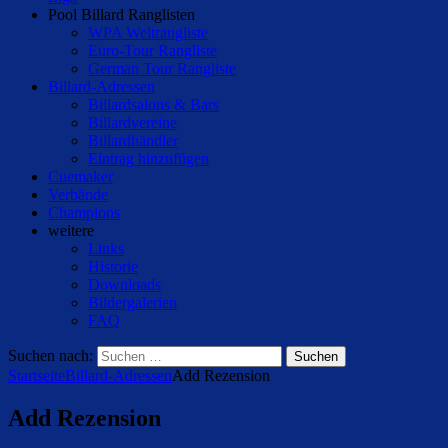
Pool Billard Ranglisten
WPA Weltrangliste
Euro-Tour Rangliste
German Tour Rangliste
Billard-Adressen
Billardsalons & Bars
Billardvereine
Billardhändler
Eintrag hinzufügen
Cuemaker
Verbände
Champions
weitere
Links
Historie
Downloads
Bildergalerien
FAQ
Suchen nach:
Startseite
Billard-Adressen
Add Rezension
Add Rezension