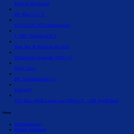
Patricks-Rankweil
BC Marl 23 e.V.
KUGELRUND Billardcenter
1. PBC Würzburg/KT
Bata Bar & Billiards am Alex
Billardclub Osterode 1993 e.V.
Ruby Days
BV Schöllkrippen e.V.
Formel 8
TuS Blau-Weiß Lohne von 1894 e.V. - Abt. Poolbillard
Seiten
Bildergalerien
Billard-Adressen