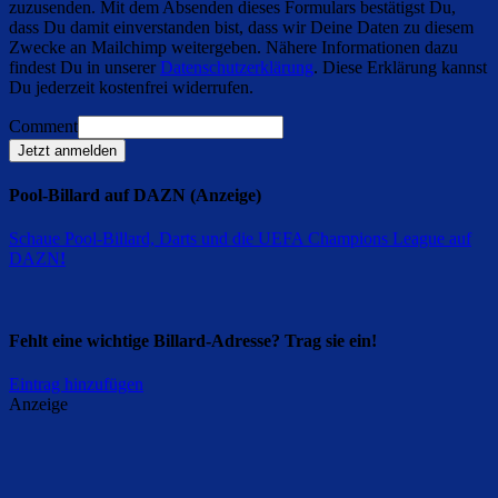
zuzusenden. Mit dem Absenden dieses Formulars bestätigst Du,
dass Du damit einverstanden bist, dass wir Deine Daten zu diesem
Zwecke an Mailchimp weitergeben. Nähere Informationen dazu
findest Du in unserer
Datenschutzerklärung
. Diese Erklärung kannst
Du jederzeit kostenfrei widerrufen.
Comment
Jetzt anmelden
Pool-Billard auf DAZN (Anzeige)
Schaue Pool-Billard, Darts und die UEFA Champions League auf
DAZN
!
Fehlt eine wichtige Billard-Adresse? Trag sie ein!
Eintrag hinzufügen
Anzeige