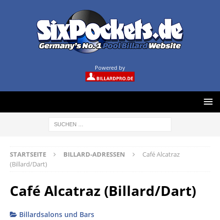
Powered by
STARTSEITE
BILLARD-ADRESSEN
Café Alcatraz
(Billard/Dart)
Café Alcatraz (Billard/Dart)
Billardsalons und Bars