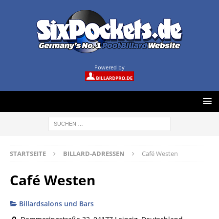
Powered by
STARTSEITE
BILLARD-ADRESSEN
Café Westen
Café Westen
Billardsalons und Bars