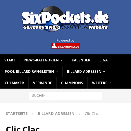
Powered by
START
NEWS-KATEGORIEN
KALENDER
LIGA
POOL BILLARD RANGLISTEN
BILLARD-ADRESSEN
CUEMAKER
VERBÄNDE
CHAMPIONS
WEITERE
STARTSEITE
BILLARD-ADRESSEN
Clic Clac
Clic Clac