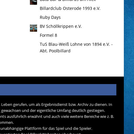
Billardclub Osterode 1993 e.V.
Ruby Days
BV Schöllkrippen e.V.
Formel 8
TuS Blau-Weiß Lohne von 1894 e.V. -
Abt. Poolbillard
s Leben gerufen, um als Ergebnisdienst bzw. Archiv zu dienen. In
tig gewachsen und der eigentliche Umfang deutlich gestiegen.
nts ausführlich erwähnt und auch viele weitere Bereiche wie z. B.
ekommen.
d unabhängige Plattform für das Spiel und die Spieler.