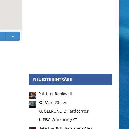
NEUESTE EINTRÄGE
Patricks-Rankweil
BC Marl 23 e.V.
KUGELRUND Billardcenter
1. PBC Würzburg/KT
Bata Bar & Billiards am Alex