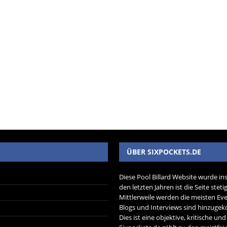
ÜBER SIXPOCKETS.DE
Diese Pool Billard Website wurde in
den letzten Jahren ist die Seite ste
Mittlerweile werden die meisten Eve
Blogs und Interviews sind hinzug
Dies ist eine objektive, kritische un