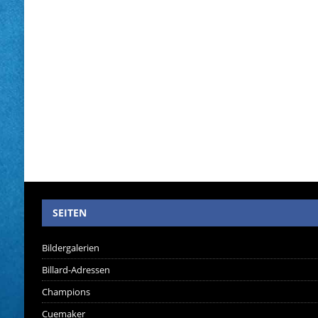
SEITEN
Bildergalerien
Billard-Adressen
Champions
Cuemaker