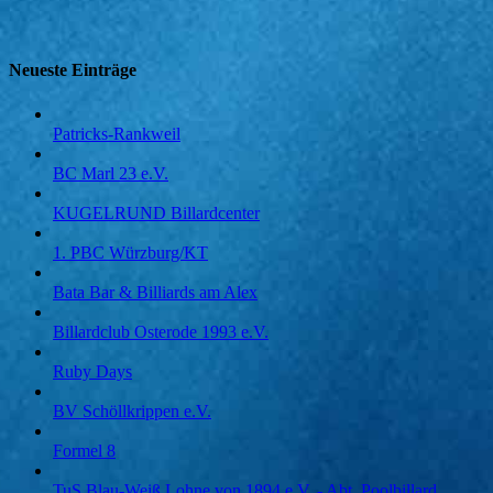
Neueste Einträge
Patricks-Rankweil
BC Marl 23 e.V.
KUGELRUND Billardcenter
1. PBC Würzburg/KT
Bata Bar & Billiards am Alex
Billardclub Osterode 1993 e.V.
Ruby Days
BV Schöllkrippen e.V.
Formel 8
TuS Blau-Weiß Lohne von 1894 e.V. - Abt. Poolbillard