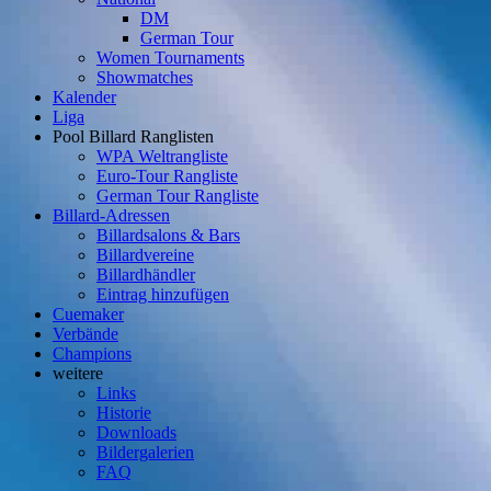
DM
German Tour
Women Tournaments
Showmatches
Kalender
Liga
Pool Billard Ranglisten
WPA Weltrangliste
Euro-Tour Rangliste
German Tour Rangliste
Billard-Adressen
Billardsalons & Bars
Billardvereine
Billardhändler
Eintrag hinzufügen
Cuemaker
Verbände
Champions
weitere
Links
Historie
Downloads
Bildergalerien
FAQ