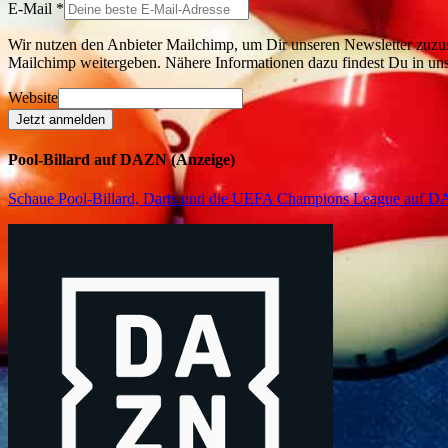
E-Mail
*
Wir nutzen den Anbieter Mailchimp, um Dir unseren Newsletter zuzus
Mailchimp weitergeben. Nähere Informationen dazu findest Du in un
Website
Jetzt anmelden
Pool-Billard auf DAZN (Anzeige)
Schaue Pool-Billard, Darts und die UEFA Champions League auf 