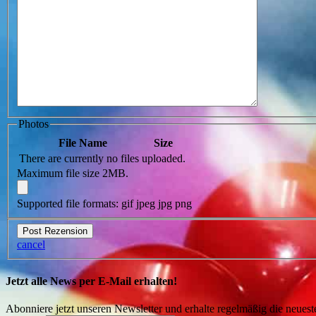
Photos
File Name
Size
There are currently no files uploaded.
Maximum file size 2MB.
Supported file formats: gif jpeg jpg png
cancel
Jetzt alle News per E-Mail erhalten!
Abonniere jetzt unseren Newsletter und erhalte regelmäßig die neuest