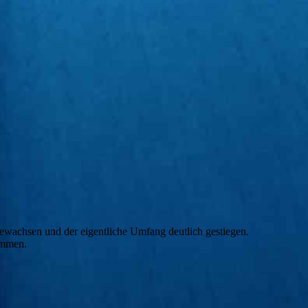
 gewachsen und der eigentliche Umfang deutlich gestiegen.
ommen.