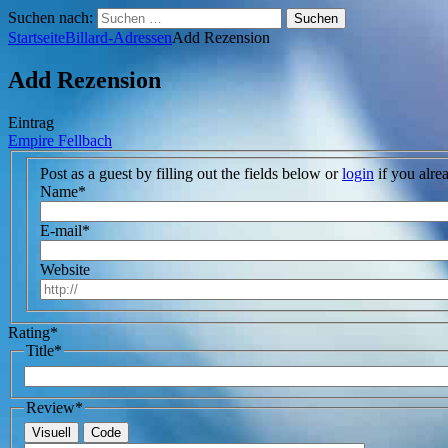
Suchen nach:
Startseite
Billard-Adressen
Add Rezension
Add Rezension
Eintrag
Empire Fellbach
Post as a guest by filling out the fields below or
login
if you alre
Name
*
E-mail
*
Website
Rating
*
Title
*
Review
*
Visuell
Code