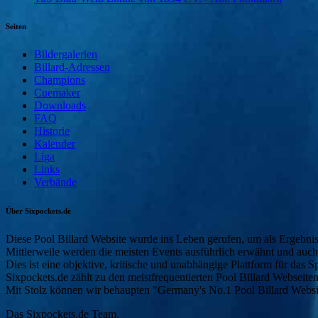
Seiten
Bildergalerien
Billard-Adressen
Champions
Cuemaker
Downloads
FAQ
Historie
Kalender
Liga
Links
Verbände
Über Sixpockets.de
Diese Pool Billard Website wurde ins Leben gerufen, um als Ergebnisd
Mittlerweile werden die meisten Events ausführlich erwähnt und auc
Dies ist eine objektive, kritische und unabhängige Plattform für das Sp
Sixpockets.de zählt zu den meistfrequentierten Pool Billard Webseite
Mit Stolz können wir behaupten "Germany's No.1 Pool Billard Websit
Das Sixpockets.de Team.