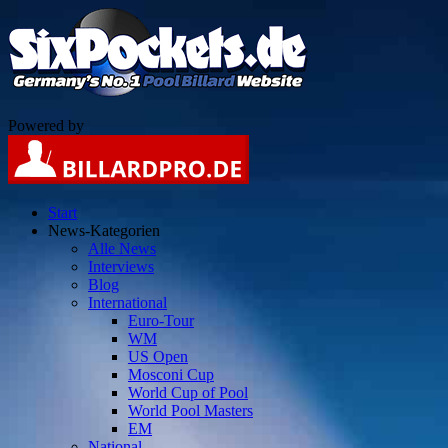
Powered by
Start
News-Kategorien
Alle News
Interviews
Blog
International
Euro-Tour
WM
US Open
Mosconi Cup
World Cup of Pool
World Pool Masters
EM
National