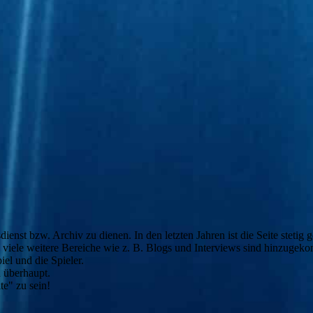
ienst bzw. Archiv zu dienen. In den letzten Jahren ist die Seite stetig
h viele weitere Bereiche wie z. B. Blogs und Interviews sind hinzugek
iel und die Spieler.
n überhaupt.
e" zu sein!