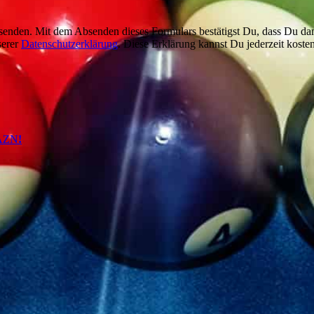
enden. Mit dem Absenden dieses Formulars bestätigst Du, dass Du dam
serer
Datenschutzerklärung
. Diese Erklärung kannst Du jederzeit kosten
DAZN
!