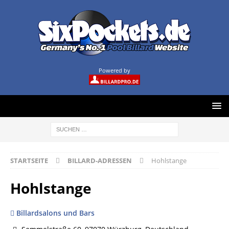
Powered by
STARTSEITE
BILLARD-ADRESSEN
Hohlstange
Hohlstange
Billardsalons und Bars