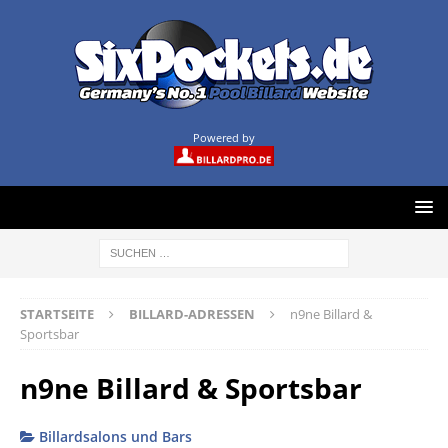
Powered by
STARTSEITE
BILLARD-ADRESSEN
n9ne Billard &
Sportsbar
n9ne Billard & Sportsbar
Billardsalons und Bars