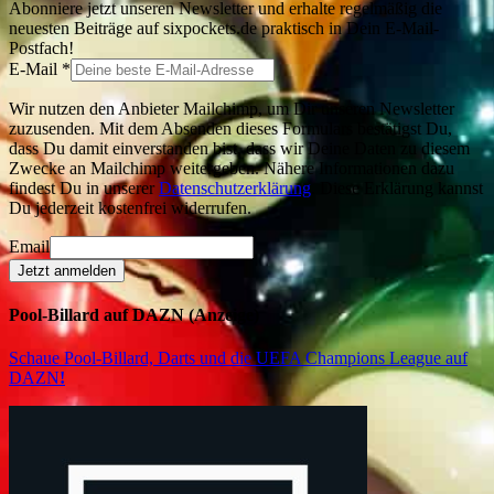
Abonniere jetzt unseren Newsletter und erhalte regelmäßig die
neuesten Beiträge auf sixpockets.de praktisch in Dein E-Mail-
Postfach!
E-Mail
*
Wir nutzen den Anbieter Mailchimp, um Dir unseren Newsletter
zuzusenden. Mit dem Absenden dieses Formulars bestätigst Du,
dass Du damit einverstanden bist, dass wir Deine Daten zu diesem
Zwecke an Mailchimp weitergeben. Nähere Informationen dazu
findest Du in unserer
Datenschutzerklärung
. Diese Erklärung kannst
Du jederzeit kostenfrei widerrufen.
Email
Jetzt anmelden
Pool-Billard auf DAZN (Anzeige)
Schaue Pool-Billard, Darts und die UEFA Champions League auf
DAZN
!