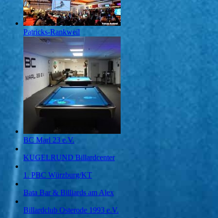
Patricks-Rankweil
BC Marl 23 e.V.
KUGELRUND Billardcenter
1. PBC Würzburg/KT
Bata Bar & Billiards am Alex
Billardclub Osterode 1993 e.V.