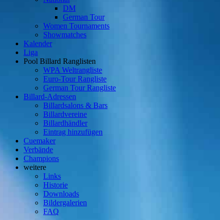
DM
German Tour
Women Tournaments
Showmatches
Kalender
Liga
Pool Billard Ranglisten
WPA Weltrangliste
Euro-Tour Rangliste
German Tour Rangliste
Billard-Adressen
Billardsalons & Bars
Billardvereine
Billardhändler
Eintrag hinzufügen
Cuemaker
Verbände
Champions
weitere
Links
Historie
Downloads
Bildergalerien
FAQ