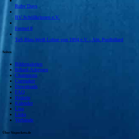
Ruby Days
BV Schöllkrippen e.V.
Formel 8
TuS Blau-Weiß Lohne von 1894 e.V. - Abt. Poolbillard
Seiten
Bildergalerien
Billard-Adressen
Champions
Cuemaker
Downloads
FAQ
Historie
Kalender
Liga
Links
Verbände
Über Sixpockets.de