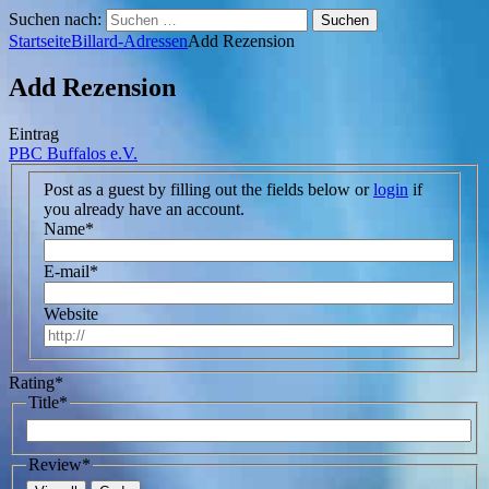
Suchen nach:
Startseite
Billard-Adressen
Add Rezension
Add Rezension
Eintrag
PBC Buffalos e.V.
Post as a guest by filling out the fields below or
login
if
you already have an account.
Name
*
E-mail
*
Website
Rating
*
Title
*
Review
*