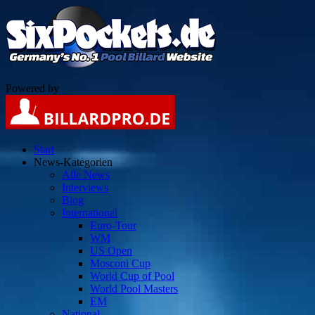
Powered by
Start
News-Kategorien
Alle News
Interviews
Blog
International
Euro-Tour
WM
US Open
Mosconi Cup
World Cup of Pool
World Pool Masters
EM
National