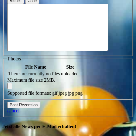
Visuell
Code
Photos
File Name
Size
There are currently no files uploaded.
Maximum file size 2MB.
Supported file formats: gif jpeg jpg png
cancel
Jetzt alle News per E-Mail erhalten!